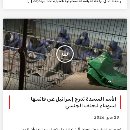
واحد» الذي ترفعه القيادة الفلسطينية باعتباره أحد مرتكزات […]
insert_link
أخبار
الأمم المتحدة تدرج إسرائيل على قائمتها
السوداء للعنف الجنسي
28 مايو، 2026
نيويورك، إذاعة صوت الوطن: أفادت تقارير إعلامية إسرائيلية بأن الأمم