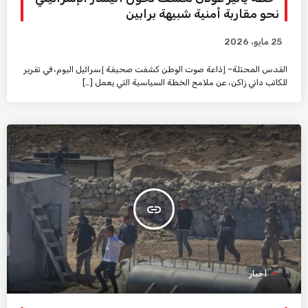
نحو مقاربة أمنية شبيهة برابين
25 مايو، 2026
القدس المحتلة– إذاعة صوت الوطن كشفت صحيفة إسرائيل اليوم، في تقرير
للكاتب داني زاكن، عن ملامح الخطة السياسية التي يعمل […]
insert_link
أخبار