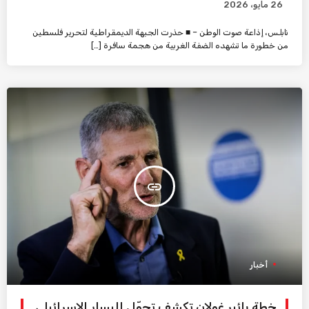
26 مايو، 2026
نابلس، إذاعة صوت الوطن – ■ حذرت الجبهة الديمقراطية لتحرير فلسطين
من خطورة ما تشهده الضفة الغربية من هجمة سافرة […]
insert_link
أخبار
خطة يائير غولان تكشف تحوّل اليسار الإسرائيلي