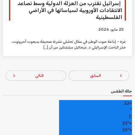
إسرائيل تقترب من العزلة الدولية وسط تصاعد
الانتقادات الأوروبية لسياساتها في الأراضي
الفلسطينية
25 مايو، 2026
غزة – إذاعة صوت الوطن في مقال تحليلي نشرته صحيفة يديعوت أحرونوت،
حذر الباحث الإسرائيلي د. ميخائيل ميلشتاين من أن […]
navigate_next
navigate_before
السابق
التالي
حالة الطقس
32
+
°
C
33°
+
26°
+