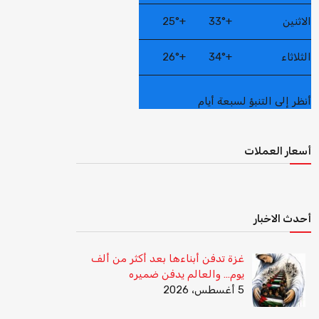
الاثنين
+
33°
+
25°
الثلاثاء
+
34°
+
26°
أنظر إلى التنبؤ لسبعة أيام
أسعار العملات
أحدث الاخبار
غزة تدفن أبناءها بعد أكثر من ألف
يوم… والعالم يدفن ضميره
5 أغسطس، 2026