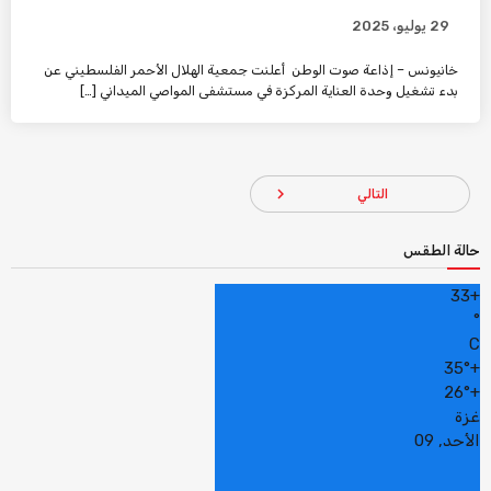
29 يوليو، 2025
خانيونس – إذاعة صوت الوطن أعلنت جمعية الهلال الأحمر الفلسطيني عن
بدء تشغيل وحدة العناية المركزة في مستشفى المواصي الميداني […]
navigate_next
التالي
حالة الطقس
33
+
°
C
35°
+
26°
+
غزة
الأحد, 09