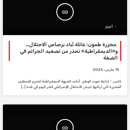
insert_link
أخبار
مجزرة طمون: عائلة تُباد برصاص الاحتلال…
و«الديمقراطية» تحذر من تصعيد الجرائم في
الضفة
15 مارس، 2026
نابلس – إذاعة صوت الوطن أدانت الجبهة الديمقراطية لتحرير فلسطين
المجزرة التي ارتكبها جيش الاحتلال الإسرائيلي فجر اليوم في بلدة […]
insert_link