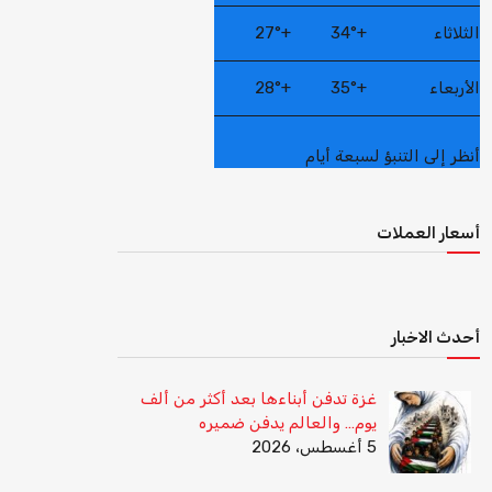
الثلاثاء
+
34°
+
27°
الأربعاء
+
35°
+
28°
أنظر إلى التنبؤ لسبعة أيام
أسعار العملات
أحدث الاخبار
غزة تدفن أبناءها بعد أكثر من ألف
يوم… والعالم يدفن ضميره
5 أغسطس، 2026