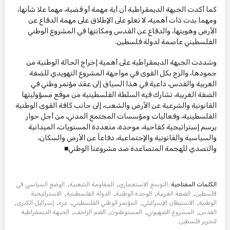
كما أكدت الجبهة الديمقراطية أن أية مهمة أو قضية، مهما علا شأنها،
ومهما بدت ذات أهمية، لا تعلو على الإطلاق على مهمة الدفاع عن
الأرض وهويتها، والدفاع عن القدس ومكانتها في المشروع الوطني
الفلسطيني عاصمة لدولة فلسطين.
وشددت الجبهة الديمقراطية على أهمية إخراج الحالة الوطنية من
جمودها، والزج بكل القوى في مواجهة المشروع التهويدي للضفة
الغربية والقدس، داعية في هذا السياق إلى عقد مؤتمر وطني في
الضفة الغربية، تشارك فيه السلطة الفلسطينية من موقع مسؤوليتها
القانونية والشرعية عن الأرض والشعب، إلى جانب كافة القوى الوطنية
الفلسطينية، وفعاليات ومؤسسات المجتمع المدني، من أجل حوار
يرسم إستراتيجية كفاحية، موحدة، متعددة المستويات، الميدانية
والسياسية والقانونية والإجتماعية، دفاعاً عن الأرض والسكان،
والتصدي للهجمة المتصاعدة ضد مشروعنا الوطني■
الكلمات المفتاحية:
التوسع الاستعماري
,
المقاومة الشعبية
,
الوضع السياسي في
فلسطين
,
الضفة الغربية
,
الوحدة الوطنية
,
الدولة الفلسطينية
,
الاستراتيجية
الوطنية
,
الاستيطان الإسرائيلي
,
المؤتمر الوطني الفلسطيني
,
غزة
,
إسرائيل الكبرى
,
القدس
,
المشروع الصهيوني
,
المستوطنون
,
الضم الزاحف
,
الجبهة الديمقراطية
لتحرير فلسطين
.