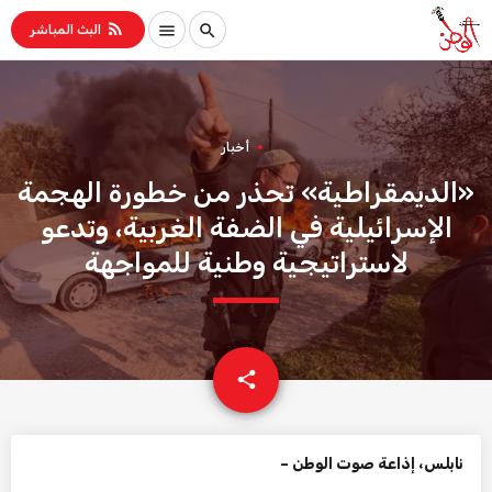
rss_feed
menu
search
البث المباشر
أخبار
«الديمقراطية» تحذر من خطورة الهجمة
الإسرائيلية في الضفة الغربية، وتدعو
لاستراتيجية وطنية للمواجهة
email
share
نابلس، إذاعة صوت الوطن –