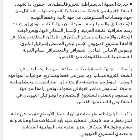
■ حذرت الجبهة الديمقراطية لتحرير فلسطين من خطورة ما تشهده
الضفة الغربية من هجمة سافرة ثلاثية الأطراف: قوات الاحتلال من
جهة، وعصابات المستوطنين من جهة ثانية، وخطط التوسع
الإستعماري والضم الزاحف بسرعة من جهة ثالثة، ما يؤدي إلى إعادة
رسم جغرافية الضفة الغربية، والإنتشار السكاني فيها، ويعزز قبضة
الإحتلال والإستيطان، ويحشر السكان في الأماكن المغلقة، ويعجّل في
إقامة المشروع الصهيوني الإستراتيجي المسمى إسرائيل الكبرى،
ويقوض الأساس المادي، الجغرافي والديمغرافي لقيام الدولة
الفلسطينية المستقلة وعاصمتها القدس.
وأضافت الجبهة الديمقراطية: ما يضاعف من خطورة ما يدور في
الضفة الغربية ميدانياً، وما يعزز من خطط ومشاريع، هو غياب المواجهة
الوطنية المؤطرة والمنتظمة، بالإستناد إلى استراتيجيات وخطط وطنية
جامعة، تستنهض عناصر القوة في صفوفنا، وتعزز إرادة المواجهة
والصمود، وتتصدى للمشروع الإستعماري الإسرائيلي التهويدي في
الضفة وفي القلب منها القدس.
وأكدت الجبهة الديمقراطية على أن استمرار الأوضاع على ما هي عليه
تنذر بخطر داهم، لا يمكن التغطية عليه بأية انشغالات هنا وهناك، وأية
مشاريع فوقية لا تصبّ في تعزيز القدرة على المواجهة الميدانية
والتصدي للمشروع الصهيوني.