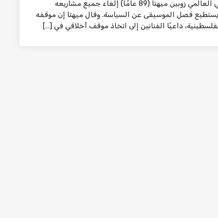
القدس المحتلة – إذاعة صوت الوطن أعلن الموسيقي العالمي زوبين ميهتا (89 عامًا) إلغاء جميع مشاريعه
 لا يستطيع فصل الموسيقى عن السياسة. وقال ميهتا إن موقفه
فلسطينية، داعيًا الفنانين إلى اتخاذ موقف أخلاقي في […]