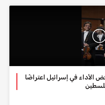
insert_link
فض الأداء في إسرائيل اعتراضًا
فلسطين