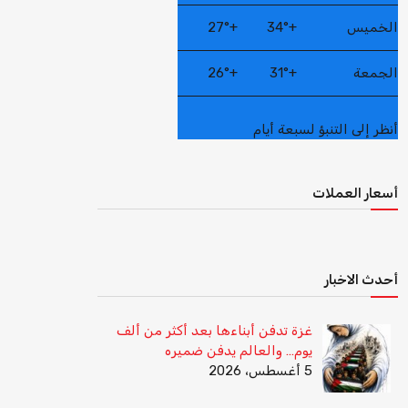
الخميس
+
34°
+
27°
الجمعة
+
31°
+
26°
أنظر إلى التنبؤ لسبعة أيام
أسعار العملات
أحدث الاخبار
غزة تدفن أبناءها بعد أكثر من ألف
يوم… والعالم يدفن ضميره
5 أغسطس، 2026