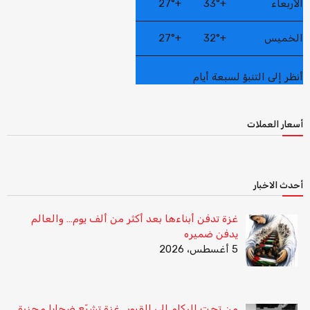
الأربعاء
+
33°
+
27°
الخميس
+
32°
+
27°
أنظر إلى التنبؤ لسبعة أيام
أسعار العملات
أحدث الاخبار
غزة تدفن أبناءها بعد أكثر من ألف يوم… والعالم
يدفن ضميره
5 أغسطس، 2026
من تحت الركام إلى القبور.. غزة تشيّع ضحايا مجزرة