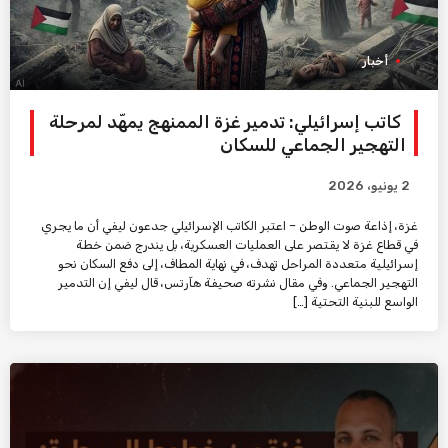
أخبار
كاتب إسرائيلي: تدمير غزة الممنهج يمهّد لمرحلة
التهجير الجماعي للسكان
2 يونيو، 2026
غزة، إذاعة صوت الوطن – اعتبر الكاتب الإسرائيلي جدعون ليفي أن ما يجري
في قطاع غزة لا يقتصر على العمليات العسكرية، بل يندرج ضمن خطة
إسرائيلية متعددة المراحل تهدف، في نهاية المطاف، إلى دفع السكان نحو
التهجير الجماعي. وفي مقال نشرته صحيفة هآرتس، قال ليفي إن التدمير
الواسع للبنية التحتية […]