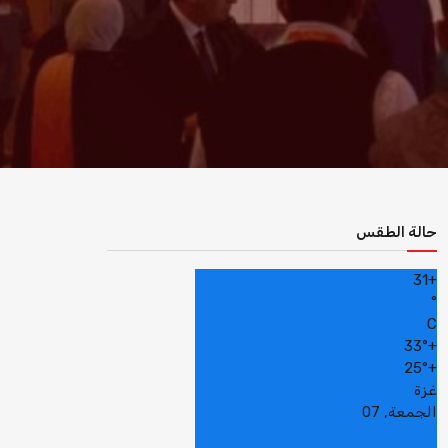
حالة الطقس
31
+
°
C
33°
+
25°
+
غزة
الجمعة, 07