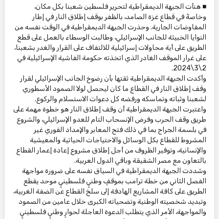
■ هنأت الجبهة الديمقراطية لتحرير فلسطين شعبنا بكل مكان،
وخاصةً في قطاع غزة الصامد، بالظفر بوقف إطلاق النار في إطار
المفاوضات الجارية. وحذرت الجبهة الديمقراطية في الوقت نفسه من
النوايا الخبيثة للجانب الإسرائيلي، وطالبت الوسطاء بالعمل على قطع
الطريق على أية محاولات إسرائيلية للالتفاف على القرار والغدر بشعبنا،
على غرار الموقف الغادر الذي اتخذته حكومة الفاشية الإسرائيلية في
2\3\2024.
وأكدت الجبهة الديمقراطية ثقتها بأن رضوخ الجانب الإسرائيلي لقرار
وقف إطلاق النار في القطاع ما كان ليحصل لولا الصمود الأسطوري
لشعبنا وثباته وتماسكه ورفضه كل دعوات الاستسلام والركوع.
واعتبرت الجبهة الديمقراطية أن وقف إطلاق النار هو خطوة مهمة على
طريق وقف الحرب وفرض الإنسحاب التام للعدو الإسرائيلي، والشروع
في بلسمة الجراح بما في ذلك فتح المعابر والإمداد الفوري غير
المشروط للقطاع بكل الوسائل والاحتياجات الحياتية والمعيشية
والإنسانية، وتوفير الظروف من أجل إطلاق مشروع إعادة إعمار القطاع
بالتعاون مع مصر الشقيقة وباقي الدول العربية.
وشددت الجبهة الديمقراطية في السياق نفسه على ضرورة مواجهة
الفصل الثاني من خطة ترامب بموقفٍ وطنيٍ فلسطينيٍ موحد يقطع
الطريق على كافة المشاريع الهادفة إلى سلخ القطاع عن الضفة الغربية،
وتبديد شخصيته الوطنية وتضحياته الكبرى خلال عامين من الصمود
والمواجهة، الأمر الذي يتطلب الدعوة العاجلة لحوارٍ وطنيٍ فلسطينيٍ