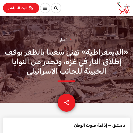
rss_feed
menu
search
البث المباشر
أخبار
«الديمقراطية» تهنئ شعبنا بالظفر بوقف
إطلاق النار في غزة، وتحذر من النوايا
الخبيثة للجانب الإسرائيلي
email
share
دمشق — إذاعة صوت الوطن