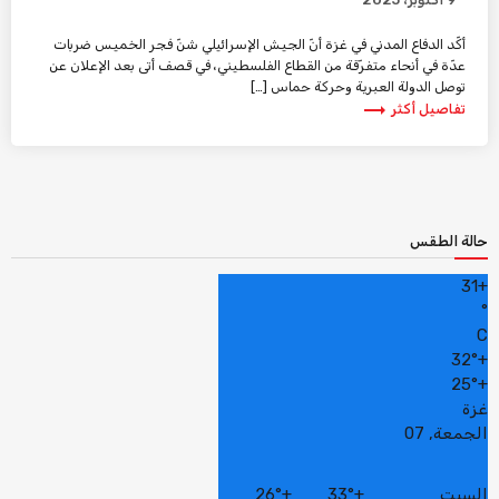
أكّد الدفاع المدني في غزة أنّ الجيش الإسرائيلي شنّ فجر الخميس ضربات
عدّة في أنحاء متفرّقة من القطاع الفلسطيني، في قصف أتى بعد الإعلان عن
توصل الدولة العبرية وحركة حماس […]
trending_flat
تفاصيل أكثر
حالة الطقس
31
+
°
C
32°
+
25°
+
غزة
الجمعة, 07
السبت
+
33°
+
26°