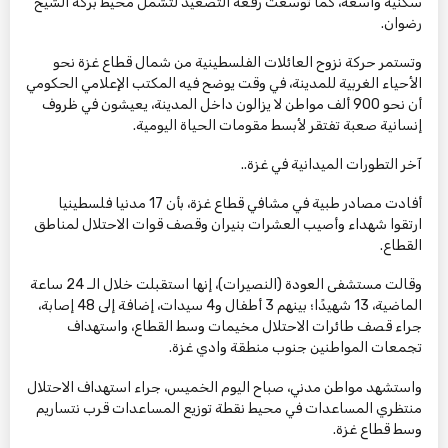
سكنية واسعة، كما توسعت رقعة التصعيد لتشمل محيط بركة الشيخ
رضوان.
وتستمر حركة نزوح العائلات الفلسطينية من شمال قطاع غزة نحو
الأحياء الغربية للمدينة، في وقت يوضح فيه المكتب الإعلامي الحكومي
أن نحو 900 ألف مواطن لا يزالون داخل المدينة، يعيشون في ظروف
إنسانية صعبة تفتقر لأبسط مقومات الحياة اليومية.
آخر التطورات الميدانية في غزة..
أفادت مصادر طبية في مشافي قطاع غزة، بأن 17 مدنيا فلسطينيا
ارتقوا شهداء وأصيب العشرات بنيران وقصف قوات الاحتلال لمناطق
القطاع.
وقالت مستشفى العودة (النصيرات)، إنها استقبلت خلال الـ 24 ساعة
الماضية، 13 شهيدًا؛ بينهم 3 أطفال و4 سيدات، إضافة إلى 48 إصابة،
جراء قصف طائرات الاحتلال مخيمات وسط القطاع، واستهداف
تجمعات المواطنين جنوب منطقة وادي غزة.
واستشهد مواطن مدني، صباح اليوم الخميس، جراء استهداف الاحتلال
منتظري المساعدات في محيط نقطة توزيع المساعدات قرب نتساريم
وسط قطاع غزة.