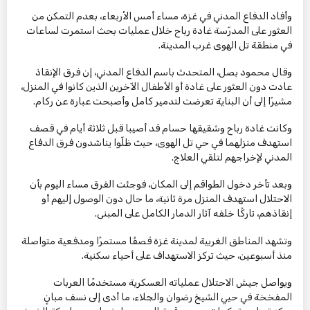
وأفاد الدفاع المدني في غزة، مساء أمس الأربعاء، بعدم التمكن من
العثور على المدرّسة غادة رباح خلال عمليات بحث استمرت لساعات
في منطقة تل الهوى غرب المدينة.
وقال محمود بصل، المتحدث باسم الدفاع المدني، إن فرق الإنقاذ
عادت دون العثور على غادة أو الأطفال الآخرين الذين كانوا في المنزل،
مشيرًا إلى أن البناية تعرضت لتدمير كامل وأصبحت عبارة عن ركام.
وكانت غادة رباح وشقيقها حسام قد أصيبا قبل ثلاثة أيام في قصف
استهدف منزلهما في حي تل الهوى، حيث ظلّوا يناشدون فرق الدفاع
المدني لإخراجهم لتلقي العلاج.
وبعد تأخر دخول الطواقم إلى المكان، فوجئت الفرق مساء اليوم بأن
الاحتلال استهدف المنزل مرة ثانية، ما حال دون الوصول إليهم أو
إنقاذهم، تاركًا خلفه آثار الدمار الكامل على المبنى.
وتشهد المناطق الغربية لمدينة غزة قصفًا مستمرًا ومدفعية متواصلة
منذ أسبوعين، حيث تركز الاستهداف على أحياء سكنية.
ويواصل جيش الاحتلال عملياته العسكرية مستخدمًا العربات
المفخخة في حيي الشيخ رضوان والجلاء، ما أدى إلى نسف مبانٍ