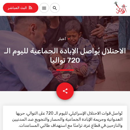
rss_feed
menu
search
البث المباشر
أخبار
الاحتلال يُواصل الإبادة الجماعية لليوم الـ
720 تواليا
email
share
تُواصل قوات الاحتلال الإسرائيلي، لليوم الـ 720 على التوالي، حربها
العدوانية وجريمة الإبادة الجماعية والحصار والتجويع ضد المدنيين
والنازحين في قطاع غزة، تزامنًا مع استهداف طالبي المساعدات.