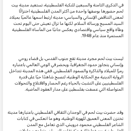
في الذكرى الثامنة والسبعين للنكبة الفلسطينية، تستعيد مدينة بيت
لحم حضورها بوصفها واحدة من أكثر المدن الفلسطينية اختزالًا
لمعنى التناقض الإنساني والسياسي؛ مدينة ارتبط اسمها عالميًا بميلاد
السيد المسيح ورسالة السلام، لكنها ما تزال تعيش حتى اليوم تحت
وطأة واقع سياسي واقتصادي يعكس جانبًا من المأساة الفلسطينية
المستمرة منذ عام 1948.
ليست بيت لحم مجرد مدينة تقع جنوب القدس، بل فضاء روحي
وإنساني يتجاوز حدود الجغرافيا، ويحضر في الوعي العالمي باعتباره
رمزًا للميلاد والذاكرة والصمود الفلسطيني. ففي هذه المدينة تتداخل
الرواية الدينية مع الحكاية الوطنية، لتصبح شاهدًا حيًا على قدرة
الفلسطينيين على التشبث بالحياة رغم الحصار والاقتلاع والتحولات
المتواصلة التي عصفت بفلسطين على مدار العقود الماضية.
وقد حضرت بيت لحم في الوجدان الثقافي الفلسطيني باعتبارها مدينة
تختزن المعنى العميق للهوية الوطنية، وهو ما انعكس في كتابات
الشاعر الفلسطيني محمود درويش، الذي تعامل مع المدن
الفلسطينية بوصفها ذاكرة حيّة تقاوم النسيان، وتواجه محاولات