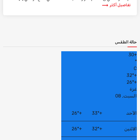
trending_flat
تفاصيل أكثر
حالة الطقس
30
+
°
C
32°
+
26°
+
غزة
السبت, 08
الأحد
+
33°
+
26°
الاثنين
+
32°
+
26°