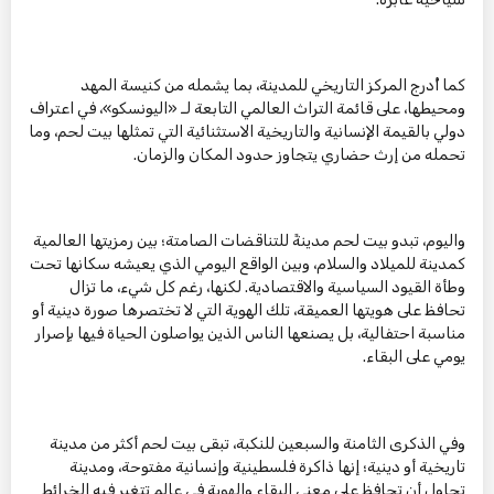
كما أُدرج المركز التاريخي للمدينة، بما يشمله من كنيسة المهد
ومحيطها، على قائمة التراث العالمي التابعة لـ «اليونسكو»، في اعتراف
دولي بالقيمة الإنسانية والتاريخية الاستثنائية التي تمثلها بيت لحم، وما
تحمله من إرث حضاري يتجاوز حدود المكان والزمان.
واليوم، تبدو بيت لحم مدينةً للتناقضات الصامتة؛ بين رمزيتها العالمية
كمدينة للميلاد والسلام، وبين الواقع اليومي الذي يعيشه سكانها تحت
وطأة القيود السياسية والاقتصادية. لكنها، رغم كل شيء، ما تزال
تحافظ على هويتها العميقة، تلك الهوية التي لا تختصرها صورة دينية أو
مناسبة احتفالية، بل يصنعها الناس الذين يواصلون الحياة فيها بإصرار
يومي على البقاء.
وفي الذكرى الثامنة والسبعين للنكبة، تبقى بيت لحم أكثر من مدينة
تاريخية أو دينية؛ إنها ذاكرة فلسطينية وإنسانية مفتوحة، ومدينة
تحاول أن تحافظ على معنى البقاء والهوية في عالم تتغير فيه الخرائط