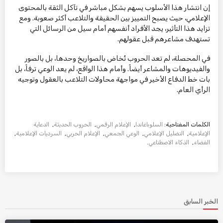
إن انتشار هذا الأسلوب يسهم بشكل مباشر في تآكل الثقة بالمحتوى
الإعلامي، حيث يصبح التمييز بين الحقيقة والتلاعب أكثر صعوبة. ومع
تزايد هذا التأثير، يجد الأفراد أنفسهم أمام سيل من الرسائل التي
تستهدف مشاعرهم قبل عقولهم.
في المحصلة، لم تعد الحروب تُخاض بالصواريخ وحدها، بل بالصور
والفيديوهات والمشاعر أيضاً. وأمام هذا الواقع، لم يعد الوعي ترفاً، بل
بات خط الدفاع الأخير في مواجهة محاولات التلاعب بالعقول وتوجيه
الرأي العام.
الكلمات المفتاحية:
السلوباغاندا
,
الإعلام الرقمي
,
الحروب الحديثة
,
الدعاية
الإعلامية
,
التضليل الإعلامي
,
الوعي الجمعي
,
الإعلام الحربي
,
السرديات الإعلامية
,
الفضاء
,
الذكاء الاصطناعي
.
الخبر السابق