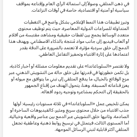
في ذهن المتلقي، وصولاً إلى استمالة الرأي العام وإقناعه بمواقف
سياسية أو أمنية أو اقتصادية، خاصة في أوقات النزاعات.
وتبرز تطبيقات هذا النمط الإعلامي بشكل واضح في التغطيات
المتداولة للصراعات الدولية المعاصرة، حيث يتم توظيف محتوى
متعدد الوسائط يجمع بين لقطات حقيقية ومشاهد مقتبسة من أفلام
أو ألعاب فيديو، إلى جانب مواد مُنتجة بالذكاء الاصطناعي. ويهدف هذا
الدمج إلى خلق سردية مؤثرة، لا تعتمد بالضرورة على الدقة بقدر
اعتمادها على إثارة الانتباه وتحفيز التفاعل العاطفي.
ولا تقتصر «السلوباغاندا» على تقديم معلومات مضللة أو أخبار كاذبة،
بل تكمن خطورتها في قدرتها على خلق حالة من التشويش الذهني، عبر
مزج الوقائع بالخيال، ما يدفع المتلقي إلى تبني ما يتوافق مع ميوله أو
يعزز قناعاته المسبقة. وهنا، يتحول الهدف من إقناع الجمهور
بالحقيقة إلى التحكم بمشاعره وتوجيه ردود أفعاله.
يمكن تلخيص عمل «السلوباغاندا» في ثلاثة مستويات رئيسية: أولها
جذب الانتباه من خلال محتوى سريع ومثير، كالفيديوهات الساخرة أو
الصادمة. وثانيها خلق التشويش عبر الدمج بين عناصر واقعية وخيالية.
أما المستوى الثالث، فيتمثل في ترسيخ روابط ذهنية وعاطفية تجعل
المتلقي أكثر قابلية لتبني الرسائل الموجهة.