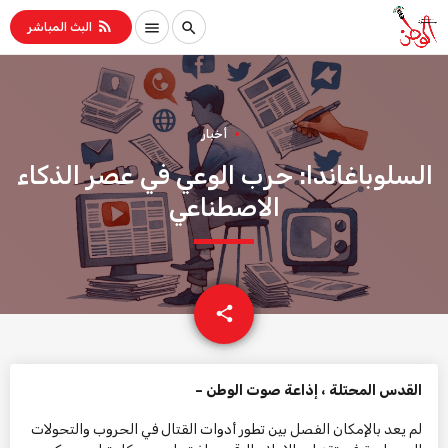
rss_feed
menu
search
البث المباشر
أخبار
السلوباغاندا: حرب الوعي في عصر الذكاء
الاصطناعي
email
share
القدس المحتلة ، إذاعة صوت الوطن –
لم يعد بالإمكان الفصل بين تطور أدوات القتال في الحروب والتحولات