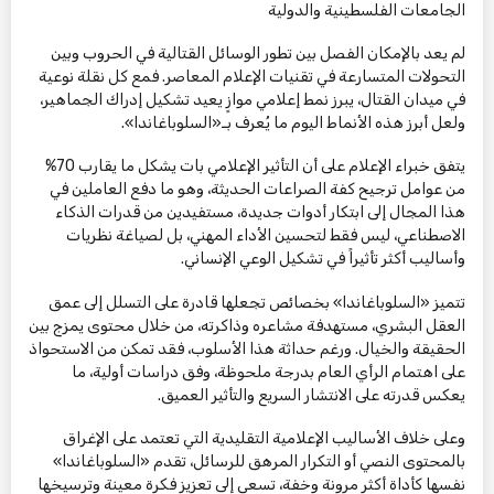
الجامعات الفلسطينية والدولية
لم يعد بالإمكان الفصل بين تطور الوسائل القتالية في الحروب وبين
التحولات المتسارعة في تقنيات الإعلام المعاصر. فمع كل نقلة نوعية
في ميدان القتال، يبرز نمط إعلامي موازٍ يعيد تشكيل إدراك الجماهير،
ولعل أبرز هذه الأنماط اليوم ما يُعرف بـ«السلوباغاندا».
يتفق خبراء الإعلام على أن التأثير الإعلامي بات يشكل ما يقارب 70%
من عوامل ترجيح كفة الصراعات الحديثة، وهو ما دفع العاملين في
هذا المجال إلى ابتكار أدوات جديدة، مستفيدين من قدرات الذكاء
الاصطناعي، ليس فقط لتحسين الأداء المهني، بل لصياغة نظريات
وأساليب أكثر تأثيراً في تشكيل الوعي الإنساني.
تتميز «السلوباغاندا» بخصائص تجعلها قادرة على التسلل إلى عمق
العقل البشري، مستهدفة مشاعره وذاكرته، من خلال محتوى يمزج بين
الحقيقة والخيال. ورغم حداثة هذا الأسلوب، فقد تمكن من الاستحواذ
على اهتمام الرأي العام بدرجة ملحوظة، وفق دراسات أولية، ما
يعكس قدرته على الانتشار السريع والتأثير العميق.
وعلى خلاف الأساليب الإعلامية التقليدية التي تعتمد على الإغراق
بالمحتوى النصي أو التكرار المرهق للرسائل، تقدم «السلوباغاندا»
نفسها كأداة أكثر مرونة وخفة، تسعى إلى تعزيز فكرة معينة وترسيخها