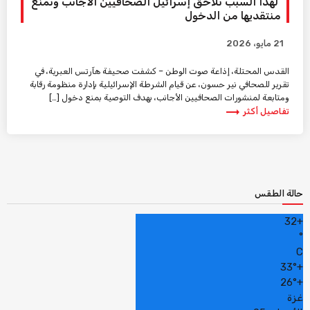
لهذا السبب تلاحق إسرائيل الصحافيين الأجانب وتمنع
منتقديها من الدخول
21 مايو، 2026
القدس المحتلة، إذاعة صوت الوطن – كشفت صحيفة هآرتس العبرية، في
تقرير للصحافي نير حسون، عن قيام الشرطة الإسرائيلية بإدارة منظومة رقابة
ومتابعة لمنشورات الصحافيين الأجانب، بهدف التوصية بمنع دخول […]
trending_flat
تفاصيل أكثر
حالة الطقس
32
+
°
C
33°
+
26°
+
غزة