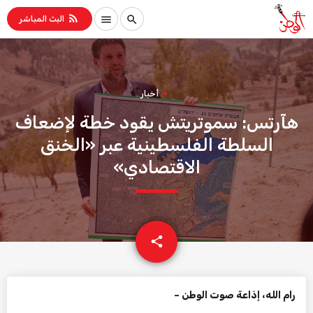
rss_feed
menu
search
البث المباشر
أخبار
هآرتس: سموتريتش يقود خطة لإضعاف
السلطة الفلسطينية عبر «الخنق
الاقتصادي»
email
share
رام الله، إذاعة صوت الوطن –