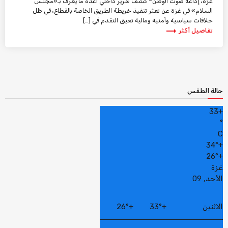
غزة، إذاعة صوت الوطن– كشف تقرير داخلي أعدّه ما يُعرف بـ«مجلس
السلام» في غزة عن تعثر تنفيذ خريطة الطريق الخاصة بالقطاع، في ظل
خلافات سياسية وأمنية ومالية تعيق التقدم في […]
trending_flat
تفاصيل أكثر
حالة الطقس
33
+
°
C
34°
+
26°
+
غزة
الأحد, 09
الاثنين
+
33°
+
26°