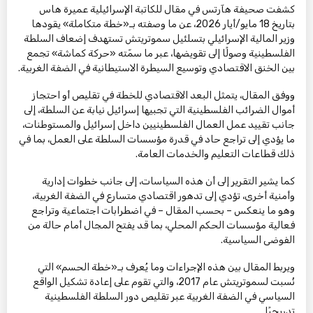
كشفت صحيفة هآرتس في مقال للكاتبة الإسرائيلية عميرة هاس
بتاريخ 18 مايو/أيار 2026، عن ما وصفته بـ«خطة متكاملة» يقودها
وزير المالية الإسرائيلي بتسلئيل سموتريتش تستهدف إضعاف السلطة
الفلسطينية وصولًا إلى تقويضها، عبر ما سمّته «حركة كماشة» تجمع
بين الخنق الاقتصادي وتوسيع السيطرة الاستيطانية في الضفة الغربية.
ووفق المقال، يتمثل البعد الاقتصادي للخطة في تقليص أو احتجاز
أموال الضرائب الفلسطينية التي تجبيها إسرائيل نيابة عن السلطة، إلى
جانب تقييد عمل العمال الفلسطينيين داخل إسرائيل والمستوطنات،
ما يؤدي إلى تراجع حاد في قدرة مؤسسات السلطة على العمل، بما في
ذلك قطاعات التعليم والخدمات العامة.
كما يشير التقرير إلى أن هذه السياسات، إلى جانب خطوات إدارية
وأمنية أخرى، تؤدي إلى تدهور اقتصادي متسارع في الضفة الغربية،
وهو ما ينعكس – بحسب المقال – في اضطرابات اجتماعية وتراجع
فعالية مؤسسات الحكم المحلي، بما قد يفتح المجال أمام حالة من
الفوضى السياسية.
ويربط المقال بين هذه الإجراءات وما يُعرف بـ«خطة الحسم» التي
نُسبت لسموتريتش عام 2017، والتي تقوم على إعادة تشكيل الواقع
السياسي في الضفة الغربية عبر تقليص دور السلطة الفلسطينية
تدريجيًا.