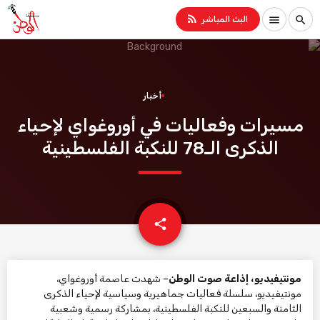
rss_feed
menu
search
البث المباشر
أخبار
مسيرات وفعاليات في أوروغواي لإحياء
الذكرى الـ78 للنكبة الفلسطينية
email
share
مونتيفيديو، إذاعة صوت الوطن
– شهدت عاصمة أوروغواي،
مونتيفيديو، سلسلة فعاليات جماهيرية وسياسية لإحياء الذكرى
الثامنة والسبعين للنكبة الفلسطينية، بمشاركة رسمية وشعبية