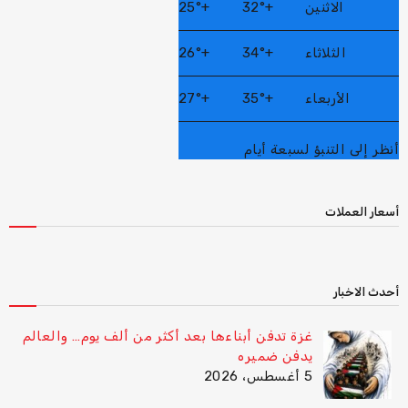
الاثنين
+
32°
+
25°
الثلاثاء
+
34°
+
26°
الأربعاء
+
35°
+
27°
أنظر إلى التنبؤ لسبعة أيام
أسعار العملات
أحدث الاخبار
غزة تدفن أبناءها بعد أكثر من ألف يوم… والعالم
يدفن ضميره
5 أغسطس، 2026