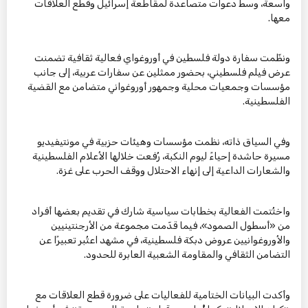
واسعة، وسط دعوات متصاعدة لمقاطعة إسرائيل وقطع العلاقات
معها.
ونظّمت سفارة دولة فلسطين في أوروغواي فعالية ثقافية تضمنت
عرض فيلم فلسطيني، بحضور ممثلين عن سفارات عربية، إلى جانب
مؤسسات وجمعيات محلية وجمهور أوروغواني متضامن مع القضية
الفلسطينية.
وفي السياق ذاته، نظمت مؤسسات وهيئات حزبية في مونتيفيديو
مسيرة حاشدة إحياءً ليوم النكبة، رُفعت خلالها الأعلام الفلسطينية
والشعارات الداعية إلى إنهاء الاحتلال ووقف الحرب على غزة.
واختُتمت الفعالية بخطابات سياسية شارك في تقديم بعضها أفراد
من «أسطول الصمود»، فيما قدّمت مجموعة من الأرجنتينيين
والأوروغوانيين عروض دبكة فلسطينية، في مشهد اعتُبر تعبيرًا عن
التضامن الثقافي والمقاومة الشعبية العابرة للحدود.
وأكدت البيانات الختامية للفعاليات على ضرورة قطع العلاقات مع