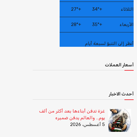
الثلاثاء
+
34°
+
27°
الأربعاء
+
35°
+
28°
أنظر إلى التنبؤ لسبعة أيام
أسعار العملات
أحدث الاخبار
غزة تدفن أبناءها بعد أكثر من ألف
يوم… والعالم يدفن ضميره
5 أغسطس، 2026