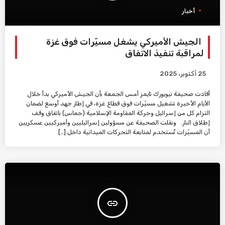
أخبار
الجيش الأميركي يشغل مسيّرات فوق غزة
لمراقبة تنفيذ الاتفاق
25 أكتوبر، 2025
أفادت صحيفة نيويورك تايمز أمس الجمعة بأن الجيش الأميركي بدأ خلال
الأيام الأخيرة تشغيل مسيّرات فوق قطاع غزة، في إطار جهد أوسع لضمان
التزام كل من إسرائيل وحركة المقاومة الإسلامية (حماس) باتفاق وقف
إطلاق النار. ونقلت الصحيفة عن مسؤولين إسرائيليين وأميركيين عسكريين
أن المسيّرات تُستخدم لمتابعة التحركات الميدانية داخل […]
insert_link