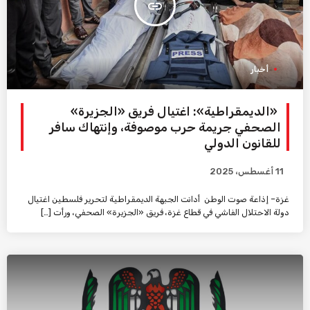
insert_link
أخبار
«الديمقراطية»: اغتيال فريق «الجزيرة»
الصحفي جريمة حرب موصوفة، وإنتهاك سافر
للقانون الدولي
11 أغسطس، 2025
غزة– إذاعة صوت الوطن أدانت الجبهة الديمقراطية لتحرير فلسطين اغتيال
دولة الاحتلال الفاشي في قطاع غزة، فريق «الجزيرة» الصحفي، ورأت […]