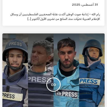
31 أغسطس، 2025
رام الله – إذاعة صوت الوطن أكدت نقابة الصحفيين الفلسطينيين أن وسائل
الإعلام العبرية تحوّلت منذ السابع من تشرين الأول/أكتوبر […]
insert_link