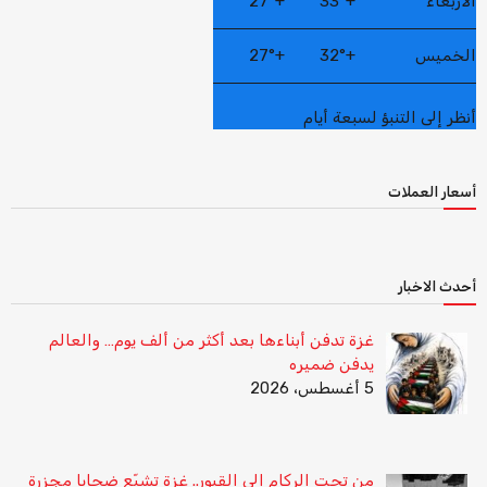
الأربعاء
+
33°
+
27°
الخميس
+
32°
+
27°
أنظر إلى التنبؤ لسبعة أيام
أسعار العملات
أحدث الاخبار
غزة تدفن أبناءها بعد أكثر من ألف يوم… والعالم
يدفن ضميره
5 أغسطس، 2026
من تحت الركام إلى القبور.. غزة تشيّع ضحايا مجزرة