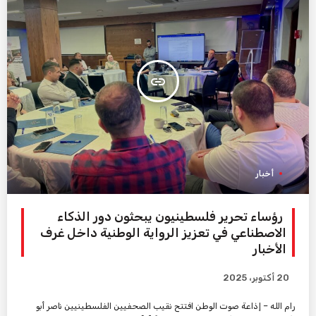
insert_link
أخبار
رؤساء تحرير فلسطينيون يبحثون دور الذكاء
الاصطناعي في تعزيز الرواية الوطنية داخل غرف
الأخبار
20 أكتوبر، 2025
رام الله – إذاعة صوت الوطن افتتح نقيب الصحفيين الفلسطينيين ناصر أبو