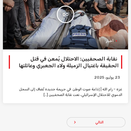
insert_link
أخبار
نقابة الصحفيين: الاحتلال يُمعن في قتل
الحقيقة باغتيال الزميلة ولاء الجعبري وعائلتها
23 يوليو، 2025
غزة – رام الله | إذاعة صوت الوطن في جريمة جديدة تُضاف إلى السجل
الدموي للاحتلال الإسرائيلي، نعت نقابة الصحفيين […]
navigate_next
التالي