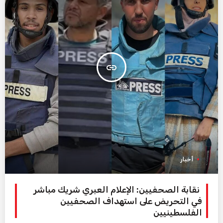
insert_link
أخبار
نقابة الصحفيين: الإعلام العبري شريك مباشر
في التحريض على استهداف الصحفيين
الفلسطينيين