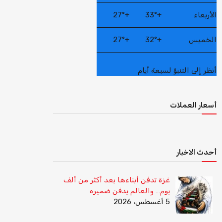
الأربعاء
+
33°
+
27°
الخميس
+
32°
+
27°
أنظر إلى التنبؤ لسبعة أيام
أسعار العملات
أحدث الاخبار
غزة تدفن أبناءها بعد أكثر من ألف
يوم… والعالم يدفن ضميره
5 أغسطس، 2026