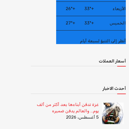
الأربعاء
+
33°
+
26°
الخميس
+
33°
+
27°
أنظر إلى التنبؤ لسبعة أيام
أسعار العملات
أحدث الاخبار
غزة تدفن أبناءها بعد أكثر من ألف
يوم… والعالم يدفن ضميره
5 أغسطس، 2026