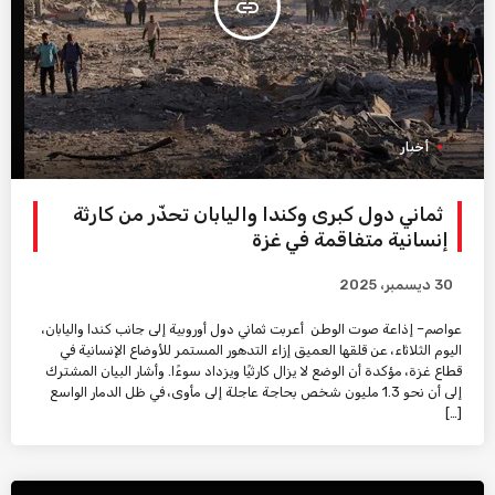
insert_link
أخبار
ثماني دول كبرى وكندا واليابان تحذّر من كارثة
إنسانية متفاقمة في غزة
30 ديسمبر، 2025
عواصم– إذاعة صوت الوطن أعربت ثماني دول أوروبية إلى جانب كندا واليابان،
اليوم الثلاثاء، عن قلقها العميق إزاء التدهور المستمر للأوضاع الإنسانية في
قطاع غزة، مؤكدة أن الوضع لا يزال كارثيًا ويزداد سوءًا. وأشار البيان المشترك
إلى أن نحو 1.3 مليون شخص بحاجة عاجلة إلى مأوى، في ظل الدمار الواسع
[…]