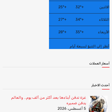
الاثنين
+
32°
+
25°
الثلاثاء
+
34°
+
27°
الأربعاء
+
35°
+
28°
أنظر إلى التنبؤ لسبعة أيام
أسعار العملات
أحدث الاخبار
غزة تدفن أبناءها بعد أكثر من ألف يوم… والعالم
يدفن ضميره
5 أغسطس، 2026