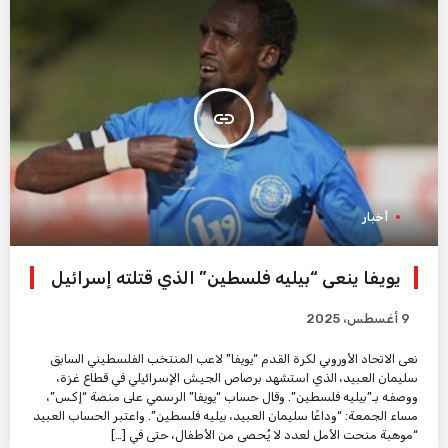
insert_link
أخبار
يويفا ينعى “بيليه فلسطين” الذي قتلته إسرائيل
9 أغسطس، 2025
نعى الاتحاد الأوروبي لكرة القدم “يويفا” لاعب المنتخب الفلسطيني السابق
سليمان العبيد، الذي استشهد برصاص الجيش الإسرائيلي في قطاع غزة،
ووصفه بـ”بيليه فلسطين”. وقال حساب “يويفا” الرسمي على منصة “إكس”،
مساء الجمعة: “وداعًا سليمان العبيد، بيليه فلسطين”. واعتبر الحساب العبيد
“موهبة منحت الأمل لعدد لا يُحصى من الأطفال، حتى في […]