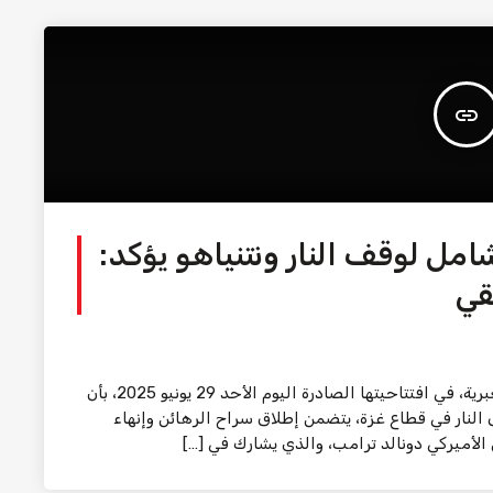
insert_link
امل لوقف النار ونتنياهو يؤكد:
قي
غزة – إذاعة صوت الوطن أفادت صحيفة معاريف العبرية، في افتتاحيتها الصادرة اليوم الأحد 29 يونيو 2025، بأن
النار في قطاع غزة، يتضمن إطلاق سراح الرهائن وإنهاء