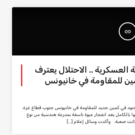
insert_link
ة العسكرية .. الاحتلال يعترف
رف جيش الاحتلال اليوم الأربعاء بمقتل ضابط و6 جنود في كمين جديد للمقاومة في خانيونس جنوب قطاع غزة.
ا بالكامل بعد انفجار عبوة ناسفة بمدرعة هندسية من نوع
كانت صعبة. وأكدت وسائل إعلام […]