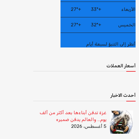
الأربعاء
+
33°
+
27°
الخميس
+
32°
+
27°
أنظر إلى التنبؤ لسبعة أيام
أسعار العملات
أحدث الاخبار
غزة تدفن أبناءها بعد أكثر من ألف
يوم… والعالم يدفن ضميره
5 أغسطس، 2026