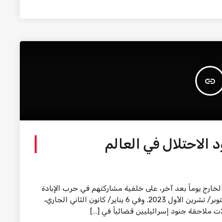
insert_link
د الاحتلال في العالم
لخارج يوماً بعد آخر، على خلفية مشاركتهم في حرب الإبادة
الجماعية التي يرتكبها جيشهم في قطاع غزة منذ 7 أكتوبر/ تشرين الأول 2023. وفي 6 يناير/ كانون الثاني الجاري،
ات ملاحقة جنود إسرائيليين قضائياً في […]