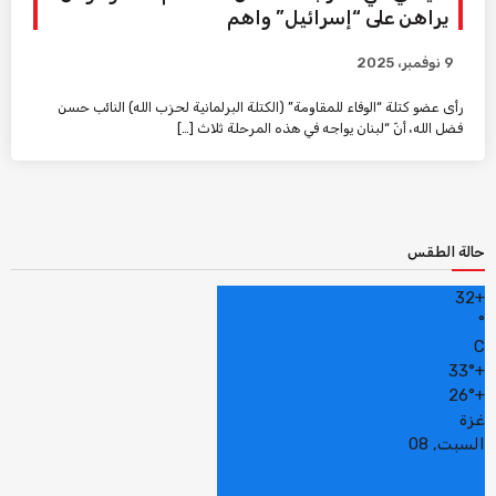
يراهن على “إسرائيل” واهم
9 نوفمبر، 2025
رأى عضو كتلة “الوفاء للمقاومة” (الكتلة البرلمانية لحزب الله) النائب حسن
فضل الله، أنّ “لبنان يواجه في هذه المرحلة ثلاث […]
حالة الطقس
32
+
°
C
33°
+
26°
+
غزة
السبت, 08