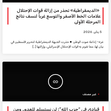
«الديمقراطية» تحذر من إزالة قوات الإحتلال
علامات الخط الأصفر والتوسع غرباً لنسف نتائج
المرحلة الأولى
5 يناير، 2026
غزة– إذاعة صوت الوطن ■ حذرت الجبهة الديمقراطية لتحرير فلسطين في
بيان لها، مما تقوم به قوات الإحتلال الإسرائيلي، وإزالتها […]
insert_link
غير مصنف
قيادي في “حزب الله”: لن نستسلم للعدو.. ومن