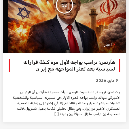
insert_link
أخبار
هآرتس: ترامب يواجه لأول مرة كلفة قراراته
السياسية بعد تعثر المواجهة مع إيران
9 مايو، 2026
واشنطن، ترجمة إذاعة صوت الوطن – رأت صحيفة هآرتس أن الرئيس
الأميركي دونالد ترامب يواجه للمرة الأولى في مسيرته السياسية والشخصية
تداعيات مباشرة لقرار وصفته بـ«الخاطئ»، في إشارة إلى إدارته التصعيد
العسكري الأخير مع إيران. وفي مقال تحليلي للكاتبة ياعيل شترنهل، قالت
الصحيفة إن ترامب ما زال ممزقاً بين رغبته […]