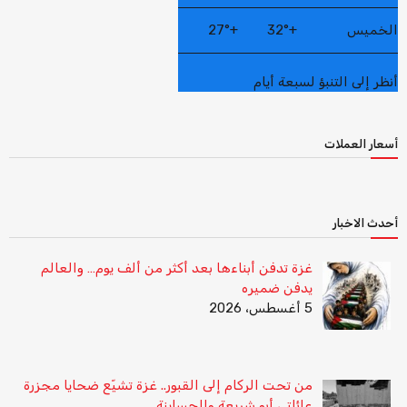
الخميس
+
32°
+
27°
أنظر إلى التنبؤ لسبعة أيام
أسعار العملات
أحدث الاخبار
غزة تدفن أبناءها بعد أكثر من ألف يوم… والعالم
يدفن ضميره
5 أغسطس، 2026
من تحت الركام إلى القبور.. غزة تشيّع ضحايا مجزرة
عائلتي أبو شريعة والحساينة