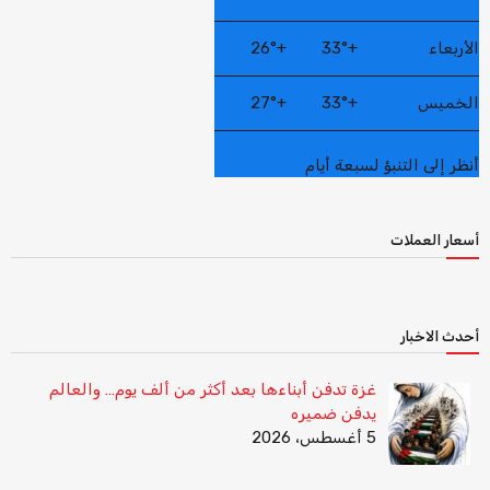
الأربعاء
+
33°
+
26°
الخميس
+
33°
+
27°
أنظر إلى التنبؤ لسبعة أيام
أسعار العملات
أحدث الاخبار
غزة تدفن أبناءها بعد أكثر من ألف يوم… والعالم
يدفن ضميره
5 أغسطس، 2026