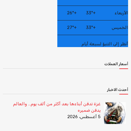
الأربعاء
+
33°
+
26°
الخميس
+
33°
+
27°
أنظر إلى التنبؤ لسبعة أيام
أسعار العملات
أحدث الاخبار
غزة تدفن أبناءها بعد أكثر من ألف يوم… والعالم
يدفن ضميره
5 أغسطس، 2026