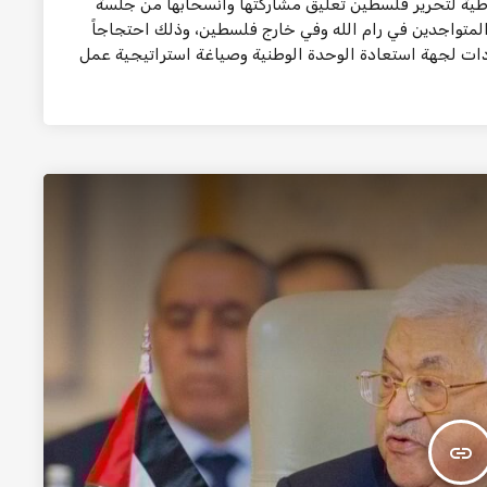
اطية لتحرير فلسطين تعليق مشاركتها وانسحابها من جلسة
ي الـ32 بجميع مندوبيها المتواجدين في رام الله وفي خارج فلسطين، وذلك احتجاجاً
ت لجهة استعادة الوحدة الوطنية وصياغة استراتيجية عمل
insert_link