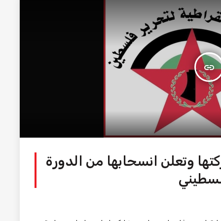
insert_link
تها وتعلن انسحابها من الدورة