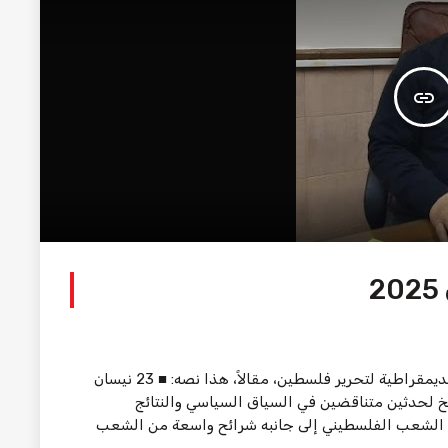
insert_link
كتب معتصم حمادة عضو المكتب السياسي للجبهة الديمقراطية لتحرير فلسطين، مقالاً، هذا نصه: ■ 23 نيسان
ريخ لحدثين متناقضين في السياق السياسي والنتائج
لكل منهما. • ففي 23 نيسان 1969 إنتفض الشعب الفلسطيني إلى جانبه شرائح واسعة من الشعب