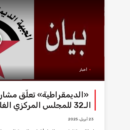
أخبار
«الديمقراطية» تعلّق مشارك
الـ32 للمجلس المركزي الفلسطيني
23 أبريل، 2025