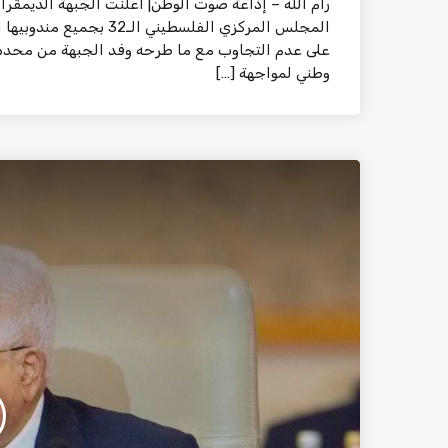
رام الله – إذاعة صوت الوطن| اعلنت الجبهة الديمقر
المجلس المركزي الفلسطين
على عدم التجاوب مع ما طرحه وفد الجبهة من محددا
وطني لمواجهة […]