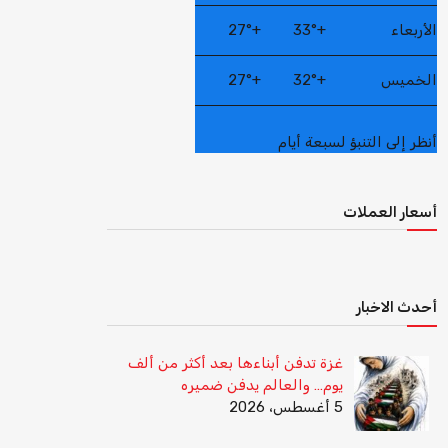
الأربعاء
+
33°
+
27°
الخميس
+
32°
+
27°
أنظر إلى التنبؤ لسبعة أيام
أسعار العملات
أحدث الاخبار
غزة تدفن أبناءها بعد أكثر من ألف
يوم… والعالم يدفن ضميره
5 أغسطس، 2026