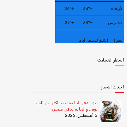
الأربعاء
+
33°
+
26°
الخميس
+
33°
+
27°
أنظر إلى التنبؤ لسبعة أيام
أسعار العملات
أحدث الاخبار
غزة تدفن أبناءها بعد أكثر من ألف
يوم… والعالم يدفن ضميره
5 أغسطس، 2026