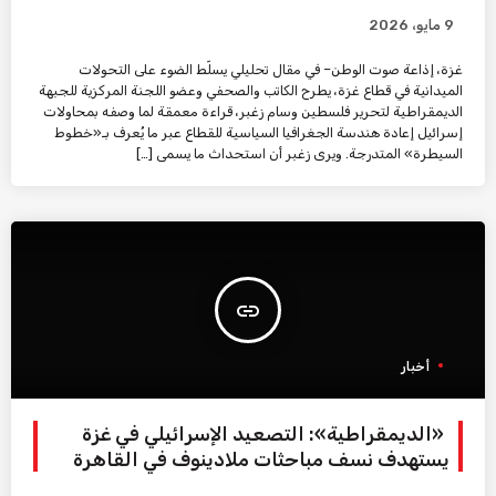
9 مايو، 2026
غزة، إذاعة صوت الوطن– في مقال تحليلي يسلّط الضوء على التحولات
الميدانية في قطاع غزة، يطرح الكاتب والصحفي وعضو اللجنة المركزية للجبهة
الديمقراطية لتحرير فلسطين وسام زغبر، قراءة معمقة لما وصفه بمحاولات
إسرائيل إعادة هندسة الجغرافيا السياسية للقطاع عبر ما يُعرف بـ«خطوط
السيطرة» المتدرجة. ويرى زغبر أن استحداث ما يسمى […]
insert_link
أخبار
«الديمقراطية»: التصعيد الإسرائيلي في غزة
يستهدف نسف مباحثات ملادينوف في القاهرة