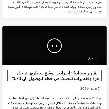
من جنوب لبنان بالحاجة الميدانية وتقييم الأوضاع الأمنية، بدلاً من الالتزام
بجدول زمني محدد. ووفقاً للقناة الإسرائيلية 12، فإن الملحق، الذي أبقي سرياً
بطلب من الحكومة اللبنانية، […]
insert_link
أخبار
تقارير ميدانية: إسرائيل توسّع سيطرتها داخل
غزة وتقديرات تتحدث عن خطة للوصول إلى 70%
7 يونيو، 2026
غزة، إذاعة صوت الوطن – أفادت تقارير ميدانية، استناداً إلى صور أقمار صناعية
ومتابعات ميدانية، بأن جيش الاحتلال الإسرائيلي يواصل توسيع نطاق تحركاته
داخل قطاع غزة عبر ما يُعرف بـ«الخط الأصفر»، مع تسجيل تقدم في عدة