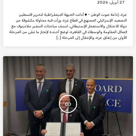
27 أبريل، 2026
غزة، إذاعة صوت الوطن – ■ أدانت الجبهة الديمقراطية لتحرير فلسطين
التصعيد الإسرائيلي الممنهج في قطاع غزة، ورأت فيه محاولة مكشوفة من
دولة الاحتلال والاستعمار الإستيطاني، لنسف مباحثات السفير ملادينوف مع
فصائل المقاومة والوسطاء في القاهرة، لوضع أجندة لإنجاز ما تبقى من المرحلة
الأولى من إتفاق غزة، والإنتقال إلى المرحلة […]
insert_link