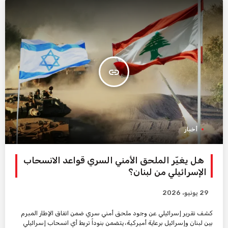
insert_link
أخبار
هل يغيّر الملحق الأمني السري قواعد الانسحاب
الإسرائيلي من لبنان؟
29 يونيو، 2026
كشف تقرير إسرائيلي عن وجود ملحق أمني سري ضمن اتفاق الإطار المبرم
بين لبنان وإسرائيل برعاية أميركية، يتضمن بنوداً تربط أي انسحاب إسرائيلي