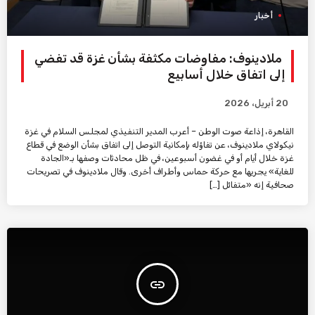
أخبار
ملادينوف: مفاوضات مكثفة بشأن غزة قد تفضي
إلى اتفاق خلال أسابيع
20 أبريل، 2026
القاهرة، إذاعة صوت الوطن – أعرب المدير التنفيذي لمجلس السلام في غزة
نيكولاي ملادينوف، عن تفاؤله بإمكانية التوصل إلى اتفاق بشأن الوضع في قطاع
غزة خلال أيام أو في غضون أسبوعين، في ظل محادثات وصفها بـ«الجادة
للغاية» يجريها مع حركة حماس وأطراف أخرى. وقال ملادينوف في تصريحات
صحافية إنه «متفائل […]
insert_link