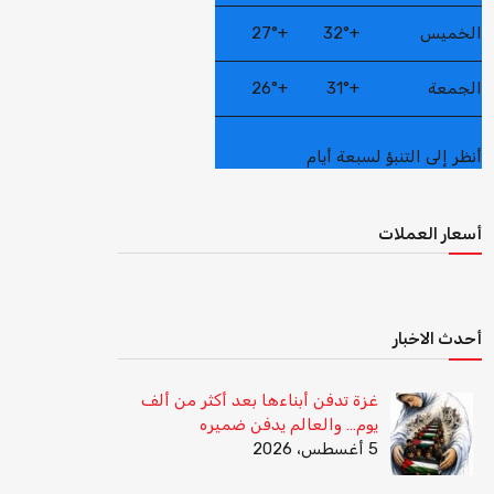
الخميس
+
32°
+
27°
الجمعة
+
31°
+
26°
أنظر إلى التنبؤ لسبعة أيام
أسعار العملات
أحدث الاخبار
غزة تدفن أبناءها بعد أكثر من ألف
يوم… والعالم يدفن ضميره
5 أغسطس، 2026