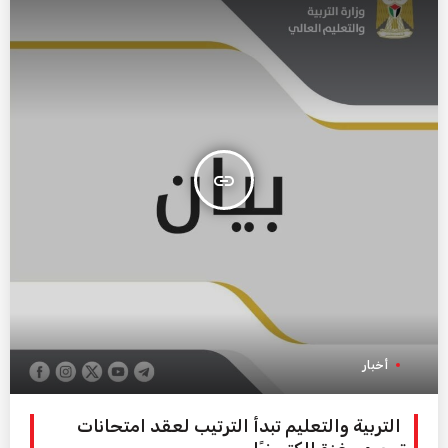
insert_link
أخبار
التربية والتعليم تبدأ الترتيب لعقد امتحانات