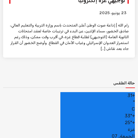
توجيهي غزة إلكترونيًا
23 يونيو، 2025
رام الله | إذاعة صوت الوطن أعلن المتحدث باسم وزارة التربية والتعليم العالي،
صادق الخضور، مساء الإثنين، عن البدء في ترتيبات خاصة لعقد امتحانات
الثانوية العامة (التوجيهي) لطلبة قطاع غزة، في أقرب وقت ممكن، وذلك رغم
استمرار العدوان الإسرائيلي وغياب الأمان في القطاع. وأوضح الخضور أن القرار
جاء بعد نقاش […]
حالة الطقس
31
+
°
C
33°
+
25°
+
غزة
الجمعة, 07