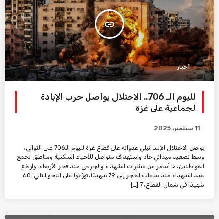
insert_link
أخبار
لليوم الـ 706.. الاحتلال يواصل حرب الإبادة
الجماعية على غزة
11 سبتمبر، 2025
يواصل الاحتلال الإسرائيلي عدوانه على قطاع غزة لليوم الـ706 على التوالي،
وسط تصعيد ميداني حاد واستهداف متواصل للأحياء السكنية ومناطق تجمع
المواطنين، ما أسفر عن عشرات الشهداء والجرحى منذ فجر الأربعاء. وارتفع
عدد الشهداء منذ ساعات الفجر إلى 79 شهيدًا، توزّعوا على النحو التالي: 60
شهيدًا في شمال القطاع، 7 […]