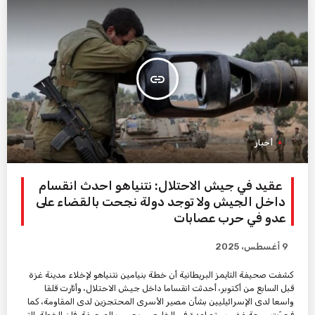
insert_link
أخبار
عقيد في جيش الاحتلال: نتنياهو احدث انقسام
داخل الجيش ولا توجد دولة نجحت بالقضاء على
عدو في حرب عصابات
9 أغسطس، 2025
كشفت صحيفة التايمز البريطانية أن خطة بنيامين نتنياهو لإخلاء مدينة غزة
قبل السابع من أكتوبر، أحدثت انقساما داخل جيش الاحتلال، وأثارت قلقا
واسعا لدى الإسرائيليين بشأن مصير الأسرى المحتجزين لدى المقاومة، كما
فجرّت موجة غضب متصاعدة في الخارج. وبحسب الصحيفة، فإن الخطة، التي