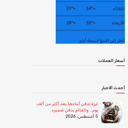
الثلاثاء
+
34°
+
27°
الأربعاء
+
35°
+
28°
أنظر إلى التنبؤ لسبعة أيام
أسعار العملات
أحدث الاخبار
غزة تدفن أبناءها بعد أكثر من ألف
يوم… والعالم يدفن ضميره
5 أغسطس، 2026