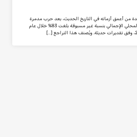
 من أعمق أزماته في التاريخ الحديث، بعد حرب مدمرة
استمرت أكثر من عامين، أسفرت عن انكماش الناتج المحلي الإجمالي بنسبة غير مسبوقة بلغت 83% خلال عام