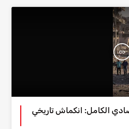
insert_link
تصادي الكامل: انكماش تاريخي