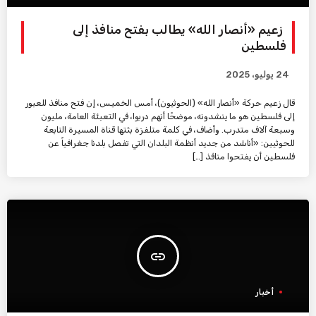
زعيم «أنصار الله» يطالب بفتح منافذ إلى
فلسطين
24 يوليو، 2025
قال زعيم حركة «أنصار الله» (الحوثيون)، أمس الخميس، إن فتح منافذ للعبور
إلى فلسطين هو ما ينشدونه، موضحًا أنهم دربوا، في التعبئة العامة، مليون
وسبعة آلاف متدرب. وأضاف، في كلمة متلفزة بثتها قناة المسيرة التابعة
للحوثيين: «أناشد من جديد أنظمة البلدان التي تفصل بلدنا جغرافياً عن
فلسطين أن يفتحوا منافذ […]
insert_link
أخبار