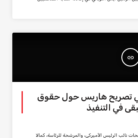
insert_link
في تصريح هاريس حول حقوق
قى في التنفيذ
ت نائب الرئيس الأميركي، والمرشحة للرئاسة، كمالا