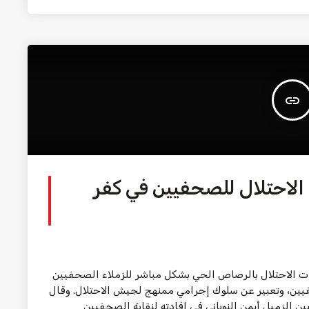
insert_link
الاحتلال للصحفيين في كفر
ت الاحتلال بالرصاص الحي بشكل مباشر للزملاء الصحفيين
يين، وتعبير عن سلوك إجرامي ممنهج لجيش الاحتلال. وقال
ين الزميل أيمن النوباني في إفادته لنقابة الصحفيين