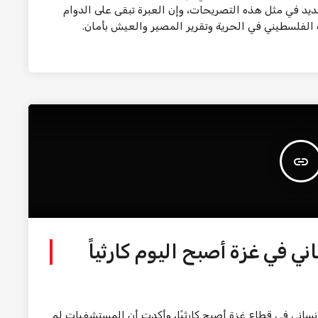
د في مثل هذه التصريحات، وإن العبرة تبقى على الدوام
لفلسطيني في الحرية وتقرير المصير والعيش بأمان.
insert_link
ي في غزة أصبح اليوم كارثياً
ع الإنساني في قطاع غزة أصبح كارثيًا، وأكدت أن المستشفيات لم