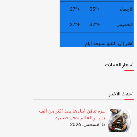
الأربعاء
+
33°
+
27°
الخميس
+
32°
+
27°
أنظر إلى التنبؤ لسبعة أيام
أسعار العملات
أحدث الاخبار
غزة تدفن أبناءها بعد أكثر من ألف
يوم… والعالم يدفن ضميره
5 أغسطس، 2026