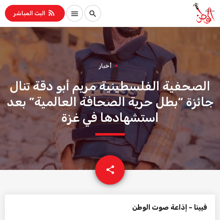
rss_feed
menu
search
البث المباشر
أخبار
الصحفية الفلسطينية مريم أبو دقة تنال
جائزة “بطل حرية الصحافة العالمية” بعد
استشهادها في غزة
email
share
فيينا – إذاعة صوت الوطن