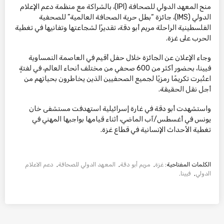
منح المعهد الدولي للصحافة (IPI)، بالشراكة مع منظمة دعم الإعلام
الدولي (IMS)، جائزة “بطل حرية الصحافة العالمية” للصحفية
الفلسطينية الراحلة مريم أبو دقة، تقديرًا لشجاعتها وتفانيها في تغطية
الحرب على غزة.
وجاء الإعلان عن الجائزة خلال حفل أقيم في العاصمة النمساوية
فيينا، بحضور أكثر من 600 صحفي من مختلف أنحاء العالم، في لفتةٍ
اعتُبرت تكريمًا رمزيًا لجميع الصحفيين الذين يخاطرون بحياتهم من
أجل نقل الحقيقة.
واستشهدت أبو دقة في غارة إسرائيلية استهدفت مستشفى خان
يونس في أغسطس/آب الماضي، أثناء قيامها بواجبها المهني في
تغطية الأحداث الإنسانية في قطاع غزة.
الكلمات المفتاحية:
غزة
,
مريم أبو دقة
,
المعهد الدولي للصحافة
,
دعم الاعلام
الدولي
,
فيينا
.