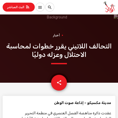
rss_feed
menu
search
البث المباشر
أخبار
التحالف اللاتيني يقرر خطوات لمحاسبة
الاحتلال وعزله دوليًا
email
share
مدينة مكسيكو – إذاعة صوت الوطن
عقدت دائرة مناهضة الفصل العنصري في منظمة التحرير