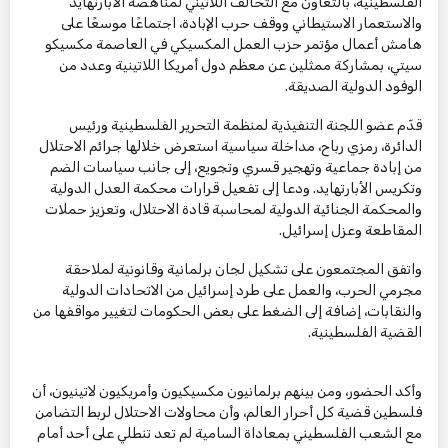
الفلسطينية، بالتعاون مع التحالف اللاتيني لمناهضة الأبارتهايد
والاستعمار الاستيطاني ووقف حرب الإبادة، اجتماعًا موسعًا على
هامش أعمال مؤتمر حزب العمل المكسيكي في العاصمة مكسيكو
سيتي، بمشاركة ممثلين عن معظم دول أمريكا اللاتينية وعدد من
الوفود الدولية الصديقة.
قدّم عضو اللجنة التنفيذية لمنظمة التحرير الفلسطينية ورئيس
الدائرة، رمزي رباح، مداخلة سياسية استعرض خلالها جرائم الاحتلال
من إبادة جماعية وتهجير قسري وتجويع، إلى جانب سياسات الضم
وتكريس الأبارتهايد. ودعا إلى تفعيل قرارات محكمة العدل الدولية
والمحكمة الجنائية الدولية لمحاسبة قادة الاحتلال، وتعزيز حملات
المقاطعة وعزل إسرائيل.
واتفق المجتمعون على تشكيل لجان برلمانية وقانونية لملاحقة
مجرمي الحرب، والعمل على طرد إسرائيل من الاتحادات الدولية
والنقابات، إضافة إلى الضغط على بعض الحكومات لتغيير مواقفها من
القضية الفلسطينية.
وأكد الحضور، ومن بينهم برلمانيون مكسيكيون وأمريكيون لاتينيون، أن
فلسطين قضية كل أحرار العالم، وأن محاولات الاحتلال لربط التضامن
مع الشعب الفلسطيني بمعاداة السامية لم تعد تنطلي على أحد أمام