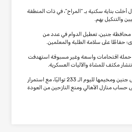
 أخلت بناية سكنية بـ “المراح”، في ذات المنطقة
يين والتنكيل بهم.
في محافظة جنين، تعطيل الدوام في عدد من
؛ حفاظًا على سلامة الطلبة والمعلمين.
قوات الاحتلال حملة اقتحامات واسعة وغير مسبوقة استهدفت
شار مكثف للمشاة والآليات العسكرية.
وتواصل قوات الاحتلال عدوانها العسكري على جنين ومخيمها لليوم الـ 233 تواليًا، مع استمرار
 حساب منازل الأهالي ومنع النازحين من العودة