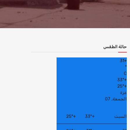
حالة الطقس
31
+
°
C
33°
+
25°
+
غزة
الجمعة, 07
السبت
+
33°
+
25°