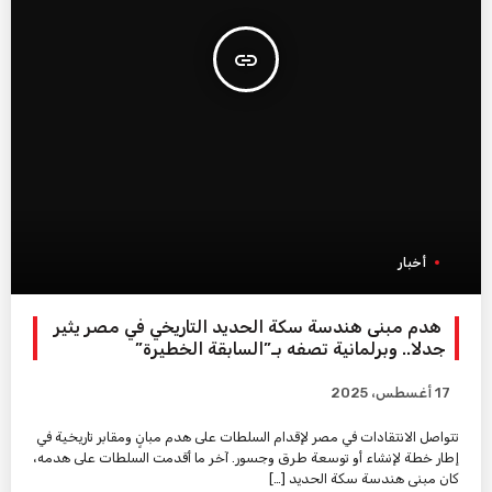
insert_link
أخبار
هدم مبنى هندسة سكة الحديد التاريخي في مصر يثير
جدلا.. وبرلمانية تصفه بـ”السابقة الخطيرة”
17 أغسطس، 2025
تتواصل الانتقادات في مصر لإقدام السلطات على هدم مبانٍ ومقابر تاريخية في
إطار خطة لإنشاء أو توسعة طرق وجسور. آخر ما أقدمت السلطات على هدمه،
كان مبنى هندسة سكة الحديد […]