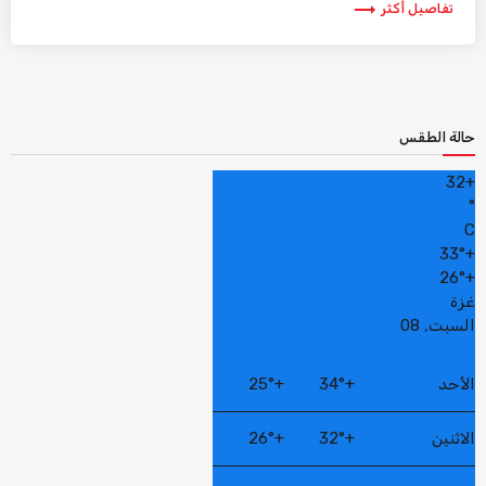
trending_flat
تفاصيل أكثر
حالة الطقس
32
+
°
C
33°
+
26°
+
غزة
السبت, 08
الأحد
+
34°
+
25°
الاثنين
+
32°
+
26°