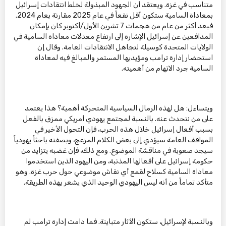
متناسب في غزة. ويعتقد أن الجهود المبذولة لخلط انتقادات إسرائيل
بمعاداة السامية ستكون أقل نفعاً في عام 2025 مقارنة بعام 2024.
فبعد أكثر من عام من هجمات 7 تشرين الأول/أكتوبر كان بإمكان
المدافعين عن إسرائيل الإشارة إلى ارتفاع معدلات معاداة السامية في
الولايات المتحدة كوسيلة لتجاهل الانتقادات العامة. وقال إن
استحضار إدارة ترامب ومؤيديها المستمر والمبالغ فيه لمعاداة
السامية جرد الاتهام من أهميته.
ويتساءل: هل لهذه الرمال السياسية المتحركة أهمية؟ هذا يعتمد
على من نتحدث عنه. بالنسبة لمجتمع يهودي أمريكي ممزق بالفعل
بسبب أفعال إسرائيل خلال هذه الحرب، فإن التحول الأخير في
المواقف العامة سيؤدي إلى بعض الكلام المزعج، وبصفته باحثاً يهودياً
سيجد صعوبة في مناقشة الموضوع. ومع ذلك، فإن غضبه يتزايد من
حكومة إسرائيل على أفعالها المذنبة، ومن اليهود الذين استخدموا
معاداة السامية كسلاح لقمع أي نقاش موضوعي حول حرب غزة. وهو
متأكد تماماً من أنه ليس اليهودي الوحيد الذي يشعر بهذه الطريقة.
وبالنسبة لإسرائيل، ستكون الآثار متباينة. فما دامت إدارة ترامب لم