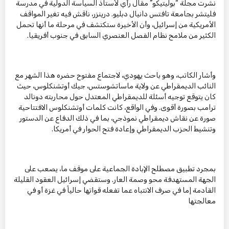
نشرت مجلة “بوليتيكو” مقال رأي لأستاذ السياسة الدولية في مدرسة
فليتشر بجامعة تافتس دانيال دبليو. درينزر، ناقش فيه تغير المواقف
الأمريكية من إسرائيل، وأن الأخيرة ستكتشف في مرحلة ما أنها تحمل
الكثير من ملامح نظام الفصل العنصري السابق في جنوب أفريقيا.
وأشار الكاتب، وهو باحث يهودي، لاجتماع مفتوح حضره هذا الشهر مع
النائب الديمقراطي عن ولاية ماساتشوستس، جيك أوتشنكلوس، حيث
كان يتوقع توجيه أسئلة للديمقراطي المعتدل حول محاربته دونالد
ترامب بصورة أقوى. وفي الواقع، كانت كلمات أوتشنكلوس الافتتاحية
صورة عن نقاش ديمقراطي نموذجي، بما في ذلك الدفاع عن الدستور
وتنشيط الحزب الديمقراطي وإعادة فتح الحوار في أمريكا.
بمجرد تطبيق مصطلح الإبادة الجماعية على موقف ما، يصعب على
الجهة المستهدفة محو وصمة العار. وستقضي إسرائيل العقود القليلة
القادمة إما في صرف الانتباه عما تفعله قواتها حالياً في غزة أو في
معالجتها