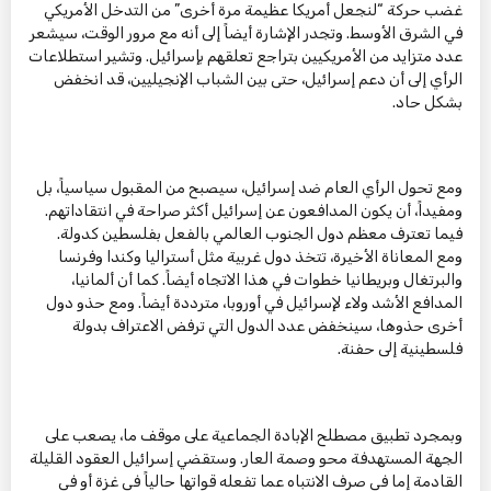
غضب حركة “لنجعل أمريكا عظيمة مرة أخرى” من التدخل الأمريكي
في الشرق الأوسط. وتجدر الإشارة أيضاً إلى أنه مع مرور الوقت، سيشعر
عدد متزايد من الأمريكيين بتراجع تعلقهم بإسرائيل. وتشير استطلاعات
الرأي إلى أن دعم إسرائيل، حتى بين الشباب الإنجيليين، قد انخفض
بشكل حاد.
ومع تحول الرأي العام ضد إسرائيل، سيصبح من المقبول سياسياً، بل
ومفيداً، أن يكون المدافعون عن إسرائيل أكثر صراحة في انتقاداتهم.
فيما تعترف معظم دول الجنوب العالمي بالفعل بفلسطين كدولة.
ومع المعاناة الأخيرة، تتخذ دول غربية مثل أستراليا وكندا وفرنسا
والبرتغال وبريطانيا خطوات في هذا الاتجاه أيضاً. كما أن ألمانيا،
المدافع الأشد ولاء لإسرائيل في أوروبا، مترددة أيضاً. ومع حذو دول
أخرى حذوها، سينخفض عدد الدول التي ترفض الاعتراف بدولة
فلسطينية إلى حفنة.
وبمجرد تطبيق مصطلح الإبادة الجماعية على موقف ما، يصعب على
الجهة المستهدفة محو وصمة العار. وستقضي إسرائيل العقود القليلة
القادمة إما في صرف الانتباه عما تفعله قواتها حالياً في غزة أو في