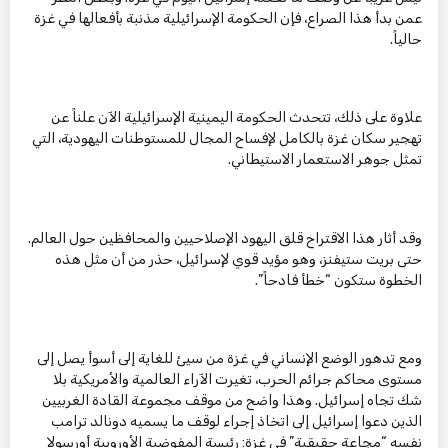
عمن بدأ هذا الصراع، فإن الحكومة الإسرائيلية مذنبة بأفعالها في غزة
حالياً.
علاوة على ذلك، تتحدث الحكومة اليمينية الإسرائيلية الآن علناً عن
تهجير سكان غزة بالكامل لإفساح المجال للمستوطنات اليهودية، التي
تمثل جوهر الاستعمار الاستيطاني.
وقد أثار هذا الاقتراح قلق اليهود الإصلاحيين والمحافظين حول العالم.
حتى بريت ستيفنز، وهو مؤيد قوي لإسرائيل، حذر من أن مثل هذه
الخطوة ستكون “خطأ فادحاً”.
ومع تدهور الوضع الإنساني في غزة من سيئ للغاية إلى أسوأ يصل إلى
مستوى محاكم جرائم الحرب، تغيرت الآراء العالمية والأمريكية بلا
شك تجاه إسرائيل. وهذا واضح من موقف مجموعة القادة الغربيين
الذين دعوا إسرائيل إلى اتخاذ إجراء لوقف ما يسميه دونالد ترامب
نفسه “مجاعة حقيقية” في غزة: رئيسة المفوضية الأوروبية أورسولا