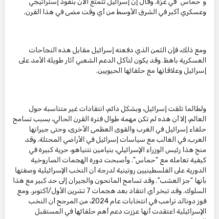
و”حماس” في غزة. وقال إن إسرائيل تتمتع الآن بنفوذ إستراتيجي
وعسكري أكبر في الشرق الأوسط من أي وقت مضى في هذا القرن.
ومع ذلك، فإن الثمن الذي دفعته إسرائيل مقابل هذه النجاحات
العسكرية باهظ. وقد يكون لتآكل الدعم الشعبي آثار طويلة الأمد على
إسرائيل وعلاقاتها مع حلفائها الحيويين.
ولطالما تلقت إسرائيل، وبشكل دائم، انتقادات غير متناسبة حول
العالم، إلا أن هذه لم تكن مهمة طوال فترة القرن الحالي، بسبب تسامح
حلفاء إسرائيل في الغرب والقوى العظمى الأخرى، وحتى جيرانها
العرب، في الغالب مع سياسات إسرائيل في الأراضي المحتلة. وقد
منح هذا رئيس الوزراء الإسرائيلي، بنيامين نتنياهو، حرية كبيرة في
كيفية تعامله مع “حماس”. وأصبحت دورة الهجمات الصاروخية
الدورية على الفلسطينيين روتينية لدرجة أن النخب الإسرائيلية وصفتها
بأنها “جز العشب”. وقد تسامح المانحون والجيران إلى حد كبير مع هذا
السلوك. وقد تبخر أي انتقاد بعد هجمات 7 تشرين الأول/أكتوبر. ومع
فوز دونالد ترامب في انتخابات عام 2024، من المرجح أن النخب
الإسرائيلية اعتقدت أنها عززت دعم أهم حلفائها في المستقبل