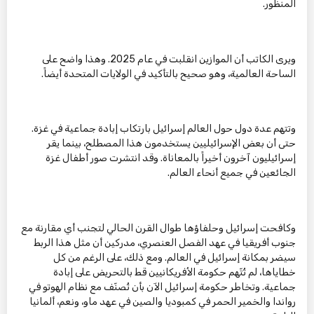
المنظور.
ويرى الكاتب أن الموازين انقلبت في عام 2025. وهذا واضح على
الساحة العالمية، وهو صحيح بالتأكيد في الولايات المتحدة أيضاً.
وتتهم عدة دول حول العالم إسرائيل بارتكاب إبادة جماعية في غزة.
حتى أن بعض الإسرائيليين يستخدمون هذا المصطلح، بينما يقر
إسرائيليون آخرون أخيراً بالمعاناة. وقد انتشرت صور أطفال غزة
الجائعين في جميع أنحاء العالم.
وكافحت إسرائيل وحلفاؤها طوال القرن الحالي لتجنب أي مقارنة مع
جنوب أفريقيا في عهد الفصل العنصري، مدركين أن مثل هذا الربط
سيضر بمكانة إسرائيل في العالم. ومع ذلك، على الرغم من كل
خطاياها، لم تُتّهم حكومة الأفريكانيين قط بالتحريض على إبادة
جماعية. وتخاطر حكومة إسرائيل الآن بأن تُصنّف مع نظام الهوتو في
رواندا والخمير الحمر في كمبوديا والصين في عهد ماو، ونعم، ألمانيا