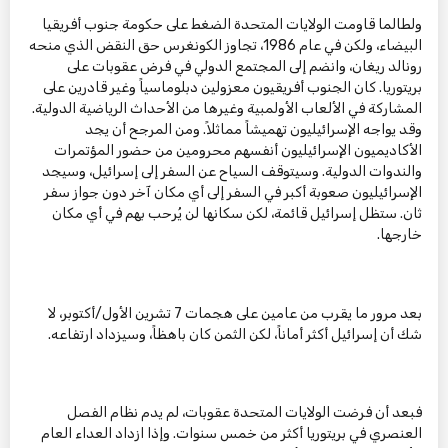
ولطالما قاومت الولايات المتحدة الضغط على حكومة جنوب أفريقيا
البيضاء، ولكن في عام 1986، تجاوز الكونغرس حق النقض الذي منحه
رونالد ريغان، وانضم إلى المجتمع الدولي في فرض عقوبات على
بريتوريا. كان الجنوب أفريقيون معزولين دبلوماسياً وغير قادرين على
المشاركة في الألعاب الأولمبية وغيرها من الأحداث الرياضية الدولية.
وقد يواجه الإسرائيليون تهميشاً مماثلاً. ومن المرجح أن يجد
الأكاديميون الإسرائيليون أنفسهم محرومين من حضور المؤتمرات
والندوات الدولية. وسيتوقف السياح عن السفر إلى إسرائيل، وسيجد
الإسرائيليون صعوبة أكبر في السفر إلى أي مكان آخر دون جواز سفر
ثان. ستظل إسرائيل قائمة، لكن سكانها لن يُرحب بهم في أي مكان
خارجها.
بعد مرور ما يقرب من عامين على هجمات 7 تشرين الأول/أكتوبر، لا
شك أن إسرائيل أكثر أماناً، لكن الثمن كان باهظاً، وسيزداد ارتفاعه.
فبعد أن فرضت الولايات المتحدة عقوبات، لم يدم نظام الفصل
العنصري في بريتوريا أكثر من خمس سنوات. وإذا ازداد العداء العام