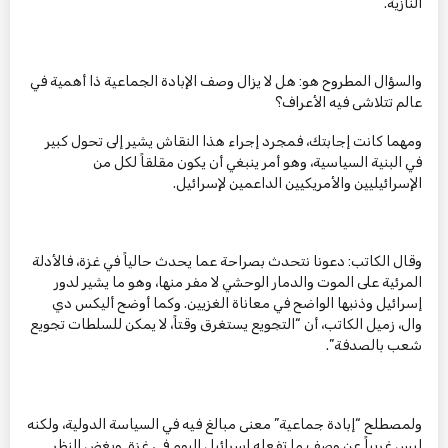
النازية.
والسؤال المطروح هو: هل لا يزال وصف الإبادة الجماعية ذا أهمية في
عالم تتلاشى فيه الأعراف؟
ومهما كانت إجابتك، فمجرد إجراء هذا النقاش يشير إلى تحول كبير
في البنية السياسية، وهو أمر ينبغي أن يكون مقلقاً لكل من
الإسرائيليين والأمريكيين الداعمين لإسرائيل.
وقال الكاتب: دعونا نتحدث بصراحة عما يحدث حالياً في غزة، فالأدلة
المرئية على الموت والدمار الوحشي لا مفر منها، وهو ما يشير لدور
إسرائيل وذنبها الواضح في معاناة الغزيين. وكما أوضح أليكس دي
وال، زميل الكاتب، أن “التجويع يستغرق وقتاً، لا يمكن للسلطات تجويع
شعب بالصدفة”.
ولمصطلح “إبادة جماعية” معنى مبالغ فيه في السياسة الدولية، ولكنه
ليس غريباً عن وصف ما تفعله إسرائيل اليوم في غزة. وبغض النظر