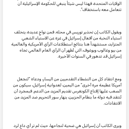
الولايات المتحدة، فهذا ليس شيئاً ينبغي للحكومة الإسرائيلية أن
تتعامل معه باستخفاف”.
ويقول الكاتب إن تحذير توريس في محله. فمن نواحٍ عديدة، يتخلف
استياء النخبة من أفعال إسرائيل في غزة عن الاستياء الشعبي
المتزايد، مستشهداً هنا بنتائج استطلاعات الرأي الأمريكية والعالمية
من بيو وغالوب ويوغوف، التي تُظهر أن الرأي العام العالمي تجاه
إسرائيل قد تدهور في السنوات الأخيرة.
ومع انتقاد كل من النشطاء التقدميين من اليسار، ودعاة “لنجعل
أمريكا عظيمة مرة أخرى” من اليمين، لعدوانية إسرائيل، سيكون من
الصعب عليها إقناع الكونغرس تقديم المزيد من الدعم. فبمجرد أن
تُنتقد فيه دولة ما بنظام الحزبين، ينهار سور التحريم ضد المزيد من
الانتقادات.
ويرى الكاتب أن إسرائيل هي ضحية لنجاحها، حيث لم تر أي داع لرد