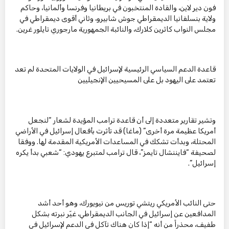
فون دير لاين، والقادة المنتخبون في بريطانيا وفرنسا وألمانيا، وحاكم
ولاية بنسلفانيا الديمقراطي جوش شابيرو، وثاني أقوى ديمقراطي في
مجلس النواب كاثرين كلارك، والنائبة الجمهورية مارجوري تايلور غرين.
قاعدة الدعم السياسي الرئيسية لإسرائيل في الولايات المتحدة لم تعد
تعتمد على اليهود بل على المسيحيين الإنجيليين
وتشير تقارير متعددة إلى أن قاعدة ترامب المؤيدة لشعار “لنجعل
أمريكا عظيمة مرة أخرى” (ماغا) قد تأثرت بأفعال إسرائيل في الأراضي
المحتلة، وبدأت تشكك في المساعدات الأمريكية المقدمة لها. ووفقا
لصحيفة “فايننشال تايمز”، قال ترامب لمتبرع يهودي: “شعبي بدأ يكره
إسرائيل”.
حتى النائب الأمريكي ريتشي توريس من نيويورك، وهو أحد أشد
المدافعين عن إسرائيل في الجانب الديمقراطي، غيّر نبرته بشكل
طفيف، محذراً من أنه “إذا كان هناك تآكل في الدعم لإسرائيل في