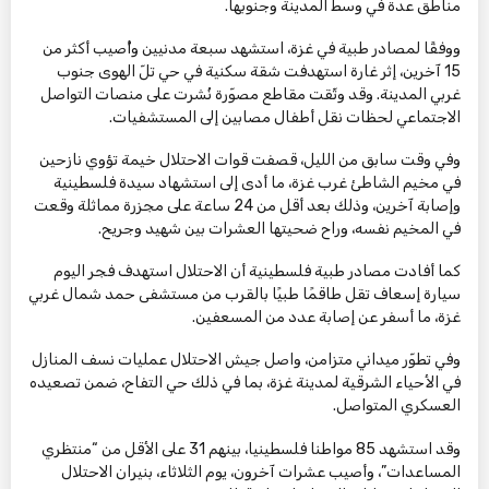
مناطق عدة في وسط المدينة وجنوبها.
ووفقًا لمصادر طبية في غزة، استشهد سبعة مدنيين وأُصيب أكثر من
15 آخرين، إثر غارة استهدفت شقة سكنية في حي تلّ الهوى جنوب
غربي المدينة. وقد وثّقت مقاطع مصوّرة نُشرت على منصات التواصل
الاجتماعي لحظات نقل أطفال مصابين إلى المستشفيات.
وفي وقت سابق من الليل، قصفت قوات الاحتلال خيمة تؤوي نازحين
في مخيم الشاطئ غرب غزة، ما أدى إلى استشهاد سيدة فلسطينية
وإصابة آخرين، وذلك بعد أقل من 24 ساعة على مجزرة مماثلة وقعت
في المخيم نفسه، وراح ضحيتها العشرات بين شهيد وجريح.
كما أفادت مصادر طبية فلسطينية أن الاحتلال استهدف فجر اليوم
سيارة إسعاف تقل طاقمًا طبيًا بالقرب من مستشفى حمد شمال غربي
غزة، ما أسفر عن إصابة عدد من المسعفين.
وفي تطوّر ميداني متزامن، واصل جيش الاحتلال عمليات نسف المنازل
في الأحياء الشرقية لمدينة غزة، بما في ذلك حي التفاح، ضمن تصعيده
العسكري المتواصل.
وقد استشهد 85 مواطنا فلسطينيا، بينهم 31 على الأقل من “منتظري
المساعدات”، وأصيب عشرات آخرون، يوم الثلاثاء، بنيران الاحتلال