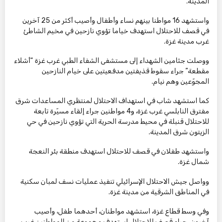
المدينة.
واستشهد 16 مواطنا بينهم نساء وأطفال وأصيب أكثر من 25 آخرين
في قصف للاحتلال استهدف خياما تؤوي نازحين في مخيم الشاطئ
غرب مدينة غزة.
ووصلت جثامين الشهداء إلى مستشفى الشفاء الطبي غرب غزة “أشلاء
مقطعة” جراء سقوط قذيفتين مدفعيتين على خيام النازحين
المجوّعين وهم نيام.
كما استشهد شاب في استهداف الاحتلال لمنتظري المساعدات شرق
مفترق النابلسي غرب غزة، و4 مواطنين جراء إلقاء مسيّرة تابعة
للاحتلال قنبلة في محيط مدرسة الحرية التي تؤوي نازحين في حي
الزيتون شرق المدينة.
واستشهد طفلان في قصف للاحتلال استهدف منطقة بئر النعجة
شمال غزة.
وواصل جيش الاحتلال الإسرائيلي تنفيذ عمليات نسف لمبان سكنية
في المناطق الشرقية من مدينة غزة.
وفي وسط قطاع غزة، استشهد مواطنان، أحدهما طفل، وأصيب
آخرون، جراء قصف للاحتلال استهدف مجموعة من المواطنين غرب