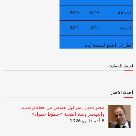
الجمعة
+
32°
+
26°
السبت
+
31°
+
26°
أنظر إلى التنبؤ لسبعة أيام
أسعار العملات
أحدث الاخبار
مصر تحذر: إسرائيل تتملص من خطة ترامب..
والتهجير وضم الضفة «خطوط حمراء»
8 أغسطس، 2026