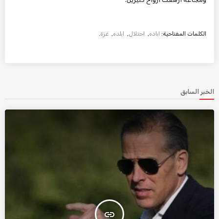
الكلمات المفتاحية:
اباده
,
احتلال
,
ابلده
,
غزة
.
الخبر السابق
insert_link