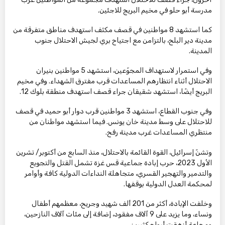
مدرسة أبو حلو في مخيم البريج للاجئين.
كما استشهد 8 مواطنين في قصف مكثف استهدف مناطق متفرقة من
مدينة دير البلح، بالتزامن مع اجتياح بري لجيش الاحتلال جنوب
المدينة.
وفي استمرار لاستهداف المجوّعين، استشهد 5 مواطنين بنيران
الاحتلال أثناء انتظارهم المساعدات قرب مفترق الشهداء. وفي مخيم
البريج أيضًا، استشهد شقيقان جراء قصف استهدف منطقة بلوك 12.
وفي جنوب القطاع، استشهد 3 مواطنين قرب دوار أبو حميد في قصف
للاحتلال على وسط مدينة خان يونس. فيما استشهد مواطنان من
منتظري المساعدات غرب مدينة رفح.
وتشنّ إسرائيل، القوة القائمة بالاحتلال، منذ السابع من أكتوبر/ تشرين
الأول 2023، حرب إبادة جماعية قس غزة تشمل القتل والتجويع
والتدمير والتهجير القسري، متجاهلة النداءات الدولية كافة وأوامر
لمحكمة العدل الدولية بوقفها.
وخلفت الإبادة، أكثر من 201 ألف شهيد وجريح، معظمهم أطفال
ونساء، وما يزيد على 9 آلاف مفقود، إضافة إلى مئات آلاف النازحين،
ومجاعة أزهقت أرواح كثيرين.