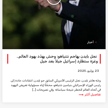
أخبار
نجل بايدن يهاجم نتنياهو: وحش يهدّد يهود العالم..
وغزة ستطارد إسرائيل جيلاً بعد جيل
23 يوليو، 2025
وجّه هانتر بايدن، نجل الرئيس الأمريكي السابق جو بايدن، انتقادات حادة إلى
رئيس الوزراء الإسرائيلي بنيامين نتنياهو، محمّلًا إياه مسؤولية تعريض اليهود
في أنحاء العالم للخطر نتيجة سياساته. وفي تصريحات […]
trending_flat
تفاصيل أكثر