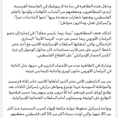
وخلال هذه التظاهرة في ساحة لا ريبوبليك في العاصمة الفرنسية،
ارتدى المتظاهرون، ومعظمهم من الشباب، الكوفيات ولوّحوا بالعلم
الفلسطيني، وهتفوا شعارات متعددة بينها “دعوا الشاحنات تمر!”،
و”إسرائيل تقتل، وماكرون متواطئ”.
كذلك، هتف المتظاهرون “ريما، ريما، باريس معكِ!”، في إشارة إلى عضو
البرلمان الأوروبي ريما حسن عن حزب “فرنسا الأبية” اليساري
الراديكالي، والتي اعتقلتها السلطات الإسرائيلية الاثنين مع أحد عشر
ناشطا آخرين على متن قارب مساعدات كان يحاول الوصول إلى غزة
“لكسر الحصار الإسرائيلي” على القطاع الفلسطيني.
وشارك في التظاهرة عدد من الأعضاء البارزين في حزبها، مثل النائبة
في البرلمان الأوروبي مانون أوبري والنائبة كليمانس غيتيه.
من بين الناشطين الاثني عشر الذين اعتُقلوا الاثنين، غادر ثلاثة فرنسيين
والمواطنة السويدية غريتا تونبرغ ومواطن برازيلي، إسرائيل الثلاثاء بعد
توقيع أوراق تُجيز طردهم. أما الآخرون، ومن بينهم ريما حسن، فرفضوا
التوقيع على الوثيقة وسيمثلون أمام السلطات القضائية الإسرائيلية.
وتواجه إسرائيل ضغوطا دولية مكثفة لإنهاء الحرب المستمرة منذ أكثر
من 20 شهرا، والتي أودت بحياة أكثر من 55 ألف فلسطيني معظمهم