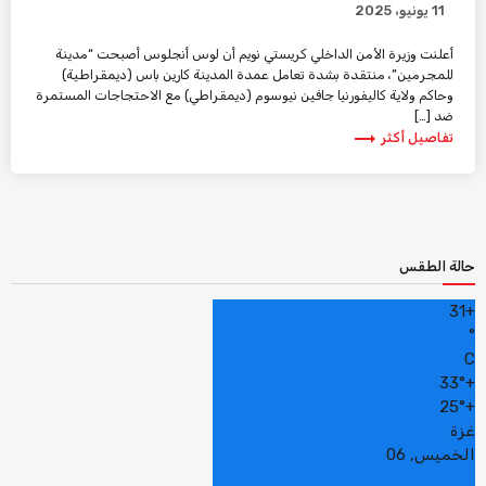
11 يونيو، 2025
أعلنت وزيرة الأمن الداخلي كريستي نويم أن لوس أنجلوس أصبحت “مدينة
للمجرمين”، منتقدة بشدة تعامل عمدة المدينة كارين باس (ديمقراطية)
وحاكم ولاية كاليفورنيا جافين نيوسوم (ديمقراطي) مع الاحتجاجات المستمرة
ضد […]
trending_flat
تفاصيل أكثر
حالة الطقس
31
+
°
C
33°
+
25°
+
غزة
الخميس, 06