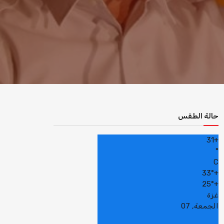
حالة الطقس
31
+
°
C
33°
+
25°
+
غزة
الجمعة, 07