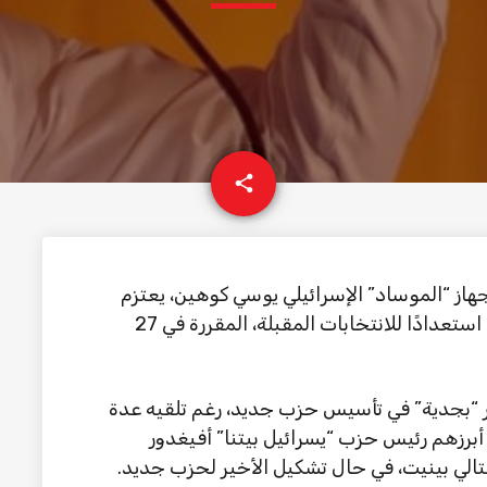
email
share
جهاز “الموساد” الإسرائيلي يوسي كوهين، يعتزم
خوض غمار السياسة عبر تشكيل حزب جديد، استعدادًا للانتخابات المقبلة، المقررة في 27
كر “بجدية” في تأسيس حزب جديد، رغم تلقيه عدة
أبرزهم رئيس حزب “يسرائيل بيتنا” أفيغدور
نفتالي بينيت، في حال تشكيل الأخير لحزب جديد.