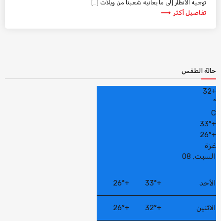
توجيه الأنظار إلى ما يعانيه شعبنا من ويلات […]
trending_flat
تفاصيل أكثر
حالة الطقس
32
+
°
C
33°
+
26°
+
غزة
السبت, 08
الأحد
+
33°
+
26°
الاثنين
+
32°
+
26°