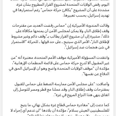
اليوم، رفض الولايات المتحدة لمشروع القرار المطروح بشأن غزة،
مشددة على أن المشروع “يكافئ حركة حماس” رغم استمرارها في
تهديد إسرائيل، بحسب تعبيرها.
وقالت المندوبة الأميركية إن “حماس رفضت العديد من مقترحات
وقف إطلاق النار، ولا يمكن لمجلس الأمن أن يمنحها مكافأة على
ذلك”، مشيرة إلى أن مشروع القرار يطالب بـ”وقف دائم وغير مشروط
لإطلاق النار”، الأمر الذي سيتيح ـ على حد قولها ـ للحركة “الاستمرار
في شن هجمات ضد إسرائيل”.
وانتقدت المسؤولة الأميركية موقف الأمم المتحدة، معتبرة أنه “من
غير المقبول ألا تُدرج حركة حماس على قائمة المنظمات الإرهابية”،
مؤكدة أن “موقف الولايات المتحدة واضح وهو أن لإسرائيل الحق في
الدفاع عن نفسها”.
وأضافت: “على مجلس الأمن ممارسة الضغط على حماس للقبول
بمقترحات وقف إطلاق النار، وقد عملنا مع قطر ومصر للتوصل إلى
اتفاق ينهي هذا النزاع المروع في غزة”.
كما دعت إلى “مغادرة حماس قطاع غزة بشكل نهائي، ما يتيح
للفلسطينيين العيش بسلام”، مؤكدة أن بلادها “لن تدعم أي إجراء لا
يدين حماس ولا يدعو إلى نزع سلاحها ومغادرتها القطاع”.