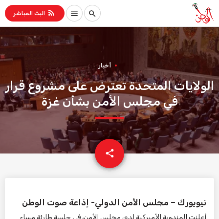
rss_feed
menu
search
البث المباشر
أخبار
الولايات المتحدة تعترض على مشروع قرار
في مجلس الأمن بشأن غزة
email
share
نيويورك – مجلس الأمن الدولي- إذاعة صوت الوطن
أعلنت المندوبة الأميركية لدى مجلس الأمن، في جلسة طارئة مساء