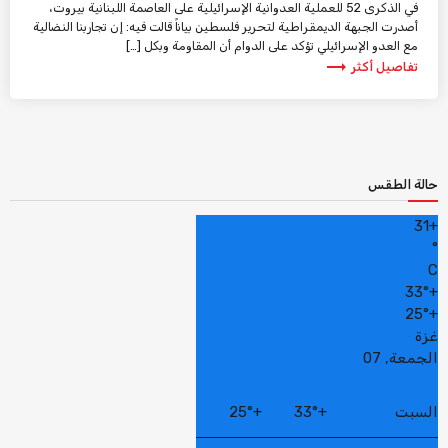
في الذكرى 52 للعملية العدوانية الإسرائيلية على العاصمة اللبنانية بيروت،
أصدرت الجبهة الديمقراطية لتحرير فلسطين بياناً قالت فيه: إن تجاربنا النضالية
مع العدو الإسرائيلي تؤكد على الدوام أن المقاومة وبكل […]
trending_flat
تفاصيل أكثر
حالة الطقس
31
+
°
C
33°
+
25°
+
غزة
الجمعة, 07
السبت
+
33°
+
25°