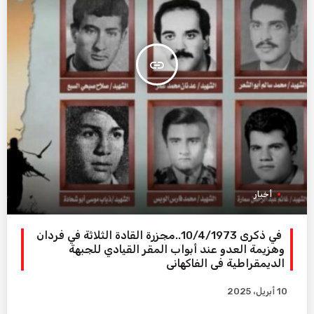
insert_link
أخبار
في ذكرى 10/4/1973..مجزرة القادة الثلاثة في فردان
وهزيمة العدو عند أبواب المقر القيادي للجبهة
الديمقراطية في الفاكهاني
10 أبريل، 2025