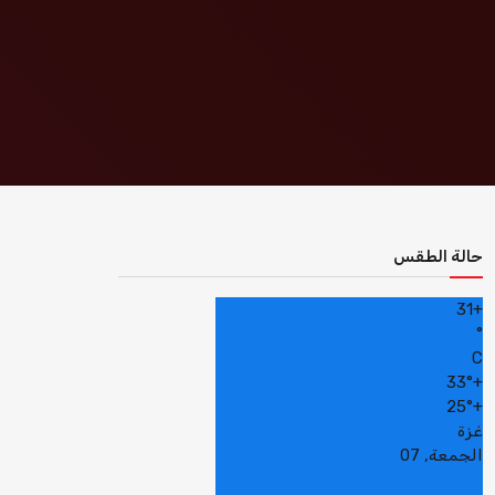
حالة الطقس
31
+
°
C
33°
+
25°
+
غزة
الجمعة, 07