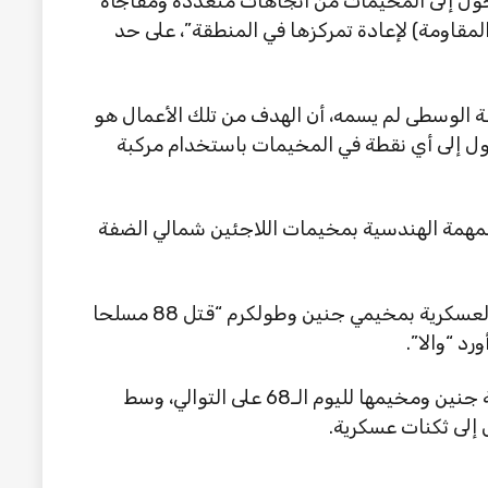
دخول إلى المخيمات من اتجاهات متعددة ومفاجأة
المقاومة) لإعادة تمركزها في المنطقة”، على حد
ة الوسطى لم يسمه، أن الهدف من تلك الأعمال هو
خول إلى أي نقطة في المخيمات باستخدام مركبة
 المهمة الهندسية بمخيمات اللاجئين شمالي الضفة
وذكر الجيش الإسرائيلي أنه منذ بدء عمليته العسكرية بمخيمي جنين وطولكرم “قتل 88 مسلحا
ويواصل الجيش الإسرائيلي عدوانه على مدينة جنين ومخيمها لليوم الـ68 على التوالي، وسط
إلى ثكنات عسكرية.