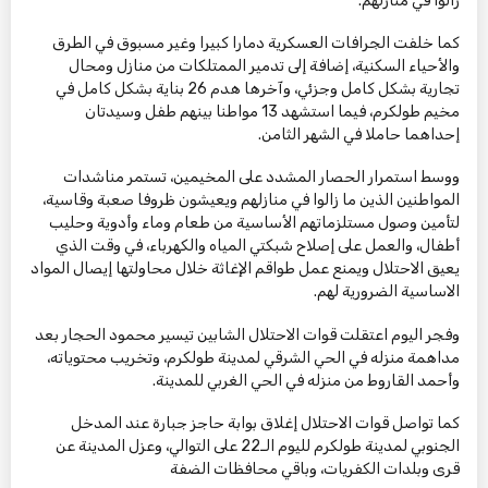
زالوا في منازلهم.
كما خلفت الجرافات العسكرية دمارا كبيرا وغير مسبوق في الطرق
والأحياء السكنية، إضافة إلى تدمير الممتلكات من منازل ومحال
تجارية بشكل كامل وجزئي، وآخرها هدم 26 بناية بشكل كامل في
مخيم طولكرم، فيما استشهد 13 مواطنا بينهم طفل وسيدتان
إحداهما حاملا في الشهر الثامن.
ووسط استمرار الحصار المشدد على المخيمين، تستمر مناشدات
المواطنين الذين ما زالوا في منازلهم ويعيشون ظروفا صعبة وقاسية،
لتأمين وصول مستلزماتهم الأساسية من طعام وماء وأدوية وحليب
أطفال، والعمل على إصلاح شبكتي المياه والكهرباء، في وقت الذي
يعيق الاحتلال ويمنع عمل طواقم الإغاثة خلال محاولتها إيصال المواد
الاساسية الضرورية لهم.
وفجر اليوم اعتقلت قوات الاحتلال الشابين تيسير محمود الحجار بعد
مداهمة منزله في الحي الشرقي لمدينة طولكرم، وتخريب محتوياته،
وأحمد القاروط من منزله في الحي الغربي للمدينة.
كما تواصل قوات الاحتلال إغلاق بوابة حاجز جبارة عند المدخل
الجنوبي لمدينة طولكرم لليوم الـ22 على التوالي، وعزل المدينة عن
قرى وبلدات الكفريات، وباقي محافظات الضفة