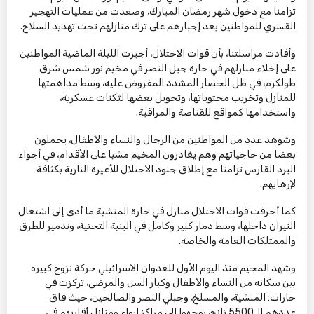
تزامنا مع دخول شهر رمضان المبارك، وصعدت من عمليات التهجير
القسري للمواطنين بعد إجبارهم على ترك منازلهم تحت تهديد السلاح.
وأفادت مراسلتنا، بأن قوات الاحتلال، أجبرت الليلة الماضية المواطنين
على إخلاء منازلهم في حارة جبل النصر في مخيم نور شمس شرق
طولكرم، في ظل الحصار المشدد المفروض عليه، وسط مداهمتها
للمنازل وتخريب محتوياتها، وتحويل بعضها لثكنات عسكرية،
واستخدامها كمواقع للقناصة والمراقبة.
وشوهد عدد من المواطنين من الرجال والنساء والأطفال، يحملون
بعضا من حاجياتهم وهم يغادرون المخيم مشيا على الأقدام، في أجواء
البرد القارس تزامنا مع إطلاق جنود الاحتلال للأعيرة النارية بكثافة
لإرهابهم.
كما أحرقت قوات الاحتلال منازل في حارة المنشية ما أدى إلى اشتعال
النيران داخلها، وسط دمار كبير وكامل في البنية التحتية، وتدمير للطرق
والممتلكات العامة والخاصة.
وشهد المخيم منذ اليوم الأول للعدوان الاسرائيلي حركة نزوح كبيرة
بين سكانه من النساء والأطفال وكبار السن والمرضى، تركزت في
حارات: المنشية، والمسلخ، وجبلي النصر والصالحين، حيث فاق
عددهم الـ5500 نازح، توجهوا الى مراكز إيواء ومنازل أقاربهم في