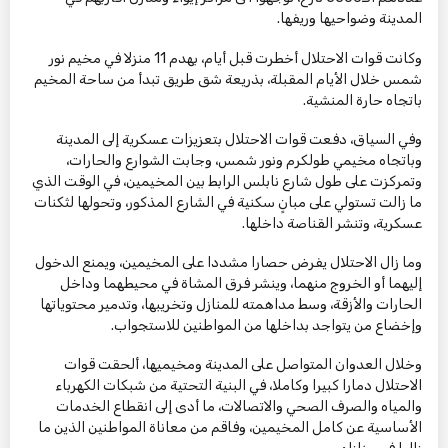
المدينة وضواحيها وريفها.
وكانت قوات الاحتلال أخطرت قبل أيام، بهدم 11 منزلا في مخيم نور
شمس خلال الأيام المقبلة، بذريعة شق طريق تبدأ من ساحة المخيم
باتجاه حارة المنشية.
وفي السياق، دفعت قوات الاحتلال بتعزيزات عسكرية إلى المدينة
وباتجاه مخيمي طولكرم ونور شمس، وجابت الشوارع والحارات،
وتمركزت على طول شارع نابلس الرابط بين المخيمين، في الوقت الذي
ما زالت تستولي على مبانٍ سكنية في الشارع المذكور، وتحولها لثكنات
عسكرية، وتنشر القناصة داخلها.
وما زال الاحتلال يفرض حصارا مشددا على المخيمين، ويمنع الدخول
إليهما أو الخروج منهما، وينشر فرق المشاة في محيطهما وداخل
الحارات والأزقة، وسط مداهمته للمنازل وتخريبها، وتدمير محتوياتها
وإخضاع من يتواجد بداخلها من المواطنين للاستجواب.
وخلال العدوان المتواصل على المدينة ومخيميها، ألحقت قوات
الاحتلال دمارا كبيرا وكاملا، في البنية التحتية من شبكات الكهرباء
والمياه والصرف الصحي والاتصالات، ما أدى إلى انقطاع الخدمات
الأساسية عن كامل المخيمين، وفاقم من معاناة المواطنين الذين ما