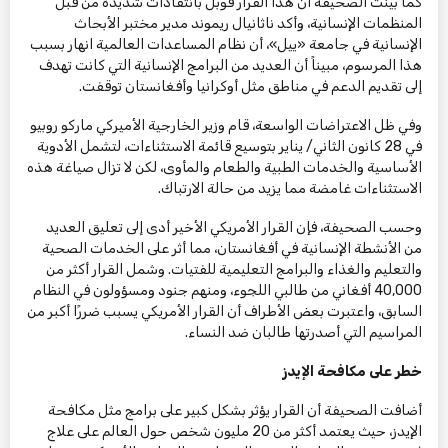
كما بيّنت الصحيفة أن هذا القرار قوبل بانتقادات شديدة من قبل
المنظمات الإنسانية، وأكد ناثانيال ريموند مدير مختبر الأبحاث
الإنسانية في جامعة «ييل»، أن نظام المساعدات العالمية انهار بسبب
هذا المرسوم، مبيناً أن العديد من البرامج الإنسانية التي كانت تهدف
إلى تقديم الدعم في مناطق مثل أوكرانيا وأفغانستان توقفت.
وفي ظل الاعتراضات الواسعة، قام وزير الخارجية الأميركي ماركو روبيو
في 28 كانون الثاني/ يناير بتوسيع قائمة الاستثناءات، لتشمل الأدوية
الأساسية والخدمات الطبية والطعام والمأوى، لكن لا تزال صياغة هذه
الاستثناءات غامضة مما يزيد من حالة الارتباك.
وحسب الصحيفة، فإن القرار الأمريكي الأخير أدى إلى تعليق العديد
من الأنشطة الإنسانية في أفغانستان، مما أثر على الخدمات الصحية
والتعليم والغذاء والبرامج التعليمية للفتيات. وشمل القرار أكثر من
40,000 أفغاني من طالبي اللجوء، ومنهم جنود ومسؤولون في النظام
السابق، واعتبرت بعض الأطراف أن القرار الأمريكي يسبب ضررًا أكبر من
المراسيم التي أصدرتها طالبان ضد النساء.
خطر على مكافحة الإيدز
أضافت الصحيفة أن القرار يؤثر بشكل كبير على برامج مثل مكافحة
الإيدز، حيث يعتمد أكثر من 20 مليون شخص حول العالم على علاج