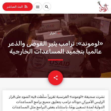
rss_feed
menu
search
البث المباشر
أخبار
«لوموند»: ترامب يثير الفوضى والذعر
عالمياً بتجميد المساعدات الخارجية
email
share
نشرت صحيفة «لوموند» الفرنسية تقريراً سلّطت فيه الضوء على قرار
الرئيس الأميركي دونالد ترامب بتعليق جميع برامج المساعدات
الدولية لمدة تسعين يومًا، باستثناء بعض البرامج مثل المساعدات