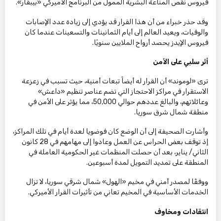
فيروس نقص المناعة البشرية الممول من البرنامج الأميركي «بيبفار».
وقد حذر خبراء من أن هذا القرار قد يؤدي إلى زيادة عدد الإصابات
والوفيات، ويعيد العالم إلى أيام الثمانينات والتسعينات عندما كان
فيروس الإيدز يحصد أرواح الملايين سنويًا.
أثر سلبي على الأمن
ترى «لوموند» أن القرار له أيضاً تبعات أمنية، حيث تسبب في زعزعة
الاستقرار في مراكز الاحتجاز التي تضم عناصر تنظيم «داعش»
وعائلاتهم، والبالغ عددهم حوالي 50,000، مما يؤثر على الأمن في
منطقة شمال شرق سوريا.
وأشارت الصحيفة إلى أن الوضع كان فوضويا لعدة أيام في تلك المراكز،
إذ توقف بعض الحراس عن العمل وعادوا إلى مهامهم في 28 كانون
الثاني/ يناير، بعد أن حصلت المنظمات غير الحكومية العاملة في
المنطقة على تمديد التمويل لمدة أسبوعين.
ووفقًا لمصدر أمني في مخيم «الهول» شمال شرقي سوريا، لا تزال
الخدمات الأساسية في المخيم تعاني من تأثيرات القرار الأميركي.
انتقادات ومخاوف