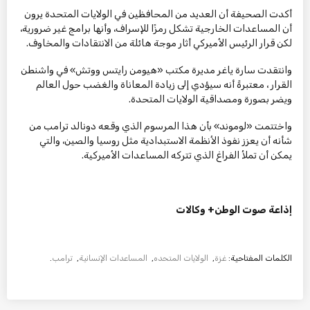
أكدت الصحيفة أن العديد من المحافظين في الولايات المتحدة يرون
أن المساعدات الخارجية تشكل رمزًا للإسراف، وأنها برامج غير ضرورية،
لكن قرار الرئيس الأميركي أثار موجة هائلة من الانتقادات والمخاوف.
وانتقدت سارة ياغر مديرة مكتب «هيومن رايتس ووتش» في واشنطن
القرار ، معتبرةً أنه سيؤدي إلى زيادة المعاناة والغضب حول العالم
ويضر بصورة ومصداقية الولايات المتحدة.
واختتمت «لوموند» بأن هذا المرسوم الذي وقعه دونالد ترامب من
شأنه أن يعزز نفوذ الأنظمة الاستبدادية مثل روسيا والصين، والتي
يمكن أن تملأ الفراغ الذي تتركه المساعدات الأميركية.
إذاعة صوت الوطن+ وكالات
الكلمات المفتاحية:
غزة
,
الولايات المتحده
,
المساعدات الإنسانية
,
ترامب
.