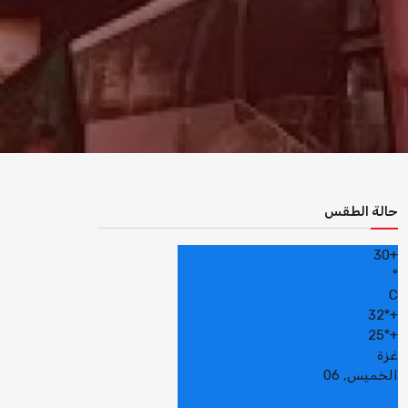
حالة الطقس
30
+
°
C
32°
+
25°
+
غزة
الخميس, 06