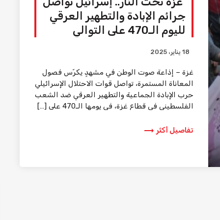
غزة تحت النار.. إسرائيل تُواصل
جرائم الإبادة والتطهير العرقي
لليوم الـ470 على التوالي
18 يناير، 2025
غزة – إذاعة صوت الوطن في مشهدٍ يكرّس فصول
المعاناة المستمرة، تواصل قوات الاحتلال الإسرائيلي
حرب الإبادة الجماعية والتطهير العرقي ضد الشعب
الفلسطيني في قطاع غزة، في يومها الـ470 على […]
trending_flat
تفاصيل أكثر